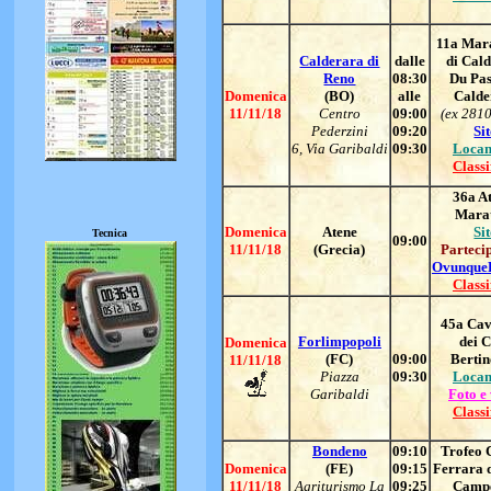
11a Mar
Calderara di
dalle
di Cal
Reno
08:30
Du Pas
Domenica
(BO)
alle
Calde
11/11/18
Centro
09:00
(ex 281
Pederzini
09:20
Si
6, Via Garibaldi
09:30
Locan
Classi
36a A
Mara
Domenica
Atene
Si
Tecnica
09:00
11/11/18
(Grecia)
Parteci
Ovunque
Classi
45a Cav
Forlimpopoli
dei C
Domenica
(FC)
09:00
Bertin
11/11/18
Piazza
09:30
Locan
Garibaldi
Foto e
Classi
Bondeno
09:10
Trofeo C
Domenica
(FE)
09:15
Ferrara 
11/11/18
Agriturismo La
09:25
Campe