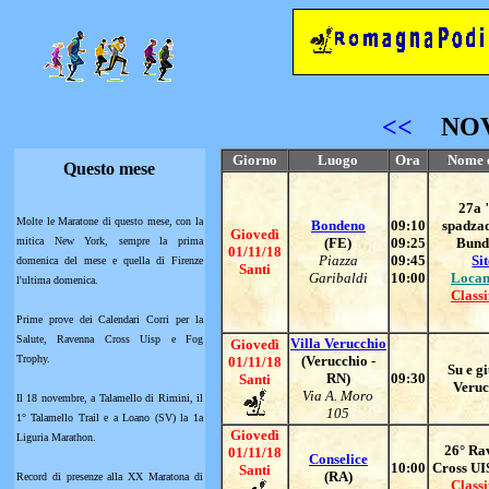
<<
NO
Giorno
Luogo
Ora
Nome 
Questo mese
27a 
Molte le Maratone di questo mese, con la
Bondeno
09:10
spadza
Giovedì
mitica New York, sempre la prima
(FE)
09:25
Bund
01/11/18
Piazza
09:45
Si
domenica del mese e quella di Firenze
Santi
Garibaldi
10:00
Locan
l'ultima domenica.
Classi
Prime prove dei Calendari Corri per la
Salute, Ravenna Cross Uisp e Fog
Villa Verucchio
Giovedì
Trophy.
(Verucchio -
01/11/18
Su e g
RN)
09:30
Santi
Veruc
Via A. Moro
Il 18 novembre, a Talamello di Rimini, il
105
1° Talamello Trail e a Loano (SV) la 1a
Giovedì
Liguria Marathon.
26° Ra
01/11/18
Conselice
10:00
Cross UI
Santi
(RA)
Record di presenze alla XX Maratona di
Classi