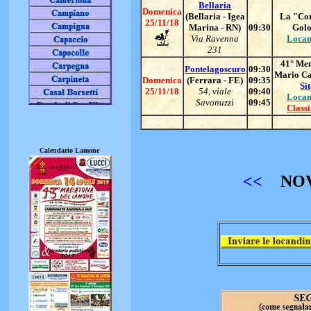
Bellaria
Domenica
(Bellaria - Igea
La "Cor
25/11/18
Marina - RN)
09:30
Golo
Via Ravenna
Locan
231
41° Me
Pontelagoscuro
09:30
Mario Ca
Domenica
(Ferrara - FE)
09:35
Si
25/11/18
54, viale
09:40
Locan
Savonuzzi
09:45
Classi
Calendario Lamone
<<
NO