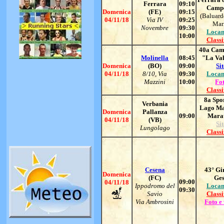
Ferrara
09:10
Campe
Domenica
(FE)
09:15
(Baluard
04/11/18
Via IV
09:25
Mar
Novembre
09:30
Locan
10:00
Classi
40a Cam
Molinella
08:45
"La Val
Domenica
(BO)
09:00
Si
04/11/18
8/10, Via
09:30
Locan
Mazzini
10:00
Fo
Classi
8a Spo
Verbania
Lago Ma
Domenica
Pallanza
09:00
Mara
04/11/18
(VB)
Si
Lungolago
Classi
Cesena
43° Gi
Domenica
(FC)
Ges
09:00
04/11/18
Ippodromo del
Locan
09:30
Savio
Classi
Via Ambrosini
Foto e