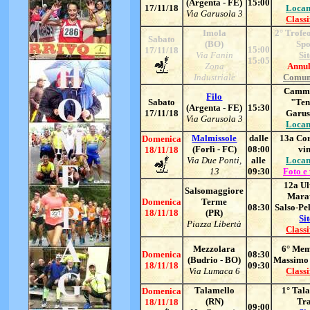
(Argenta - FE)
15:00
17/11/18
Locan
Via Garusola 3
Classi
Imola
2° Trofe
Sabato
(BO)
Spo
15:00
17/11/18
Via Fanin
Si
15:05
Zona
Annul
Industriale
Comun
Cammi
Filo
Sabato
"Ten
(Argenta - FE)
15:30
17/11/18
Garus
Via Garusola 3
Locan
Malmissole
dalle
13a Cor
Domenica
(Forlì - FC)
08:00
vi
18/11/18
Via Due Ponti,
alle
Locan
13
09:30
Foto e
12a Ul
Salsomaggiore
Mara
Domenica
Terme
08:30
Salso-Pe
18/11/18
(PR)
Si
Piazza Libertà
Classi
Mezzolara
6° Mem
Domenica
08:30
(Budrio - BO)
Massimo 
18/11/18
09:30
Via Lumaca 6
Classi
Talamello
1° Tal
Domenica
(RN)
Tra
18/11/18
09:00