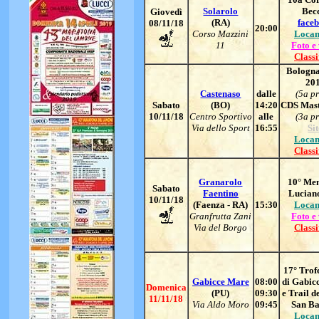
Solarolo
Bec
Giovedì
(RA)
face
08/11/18
20:00
Corso Mazzini
Locan
11
Foto e
Classi
Bologna
20
Castenaso
dalle
(5a p
Sabato
(BO)
14:20
CDS Mast
10/11/18
Centro Sportivo
alle
(3a p
Via dello Sport
16:55
Si
Locan
Classi
Granarolo
10° Me
Sabato
Faentino
Lucian
10/11/18
(Faenza - RA)
15:30
Locan
Granfrutta Zani
Foto e
Via del Borgo
Classi
17° Trof
Gabicce Mare
08:00
di Gabic
Domenica
(PU)
09:30
e Trail d
11/11/18
Via Aldo Moro
09:45
San Ba
Locan