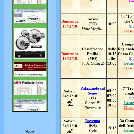
Fo
4a "La
Torino
Domenica
che V
(TO)
10:00
18/11/18
Si
Viale Virgilio
Classi
Campi
Castelfranco
dalle
Regionale
Domenica
Emilia
10:15
Corsa Ca
18/11/18
(MO)
alle
Si
Via A. Costa 29
13:00
Locan
Classi
Palazzuolo sul
7° Tra
05:00
Sabato
Senio
cingh
07:00
24/11/18
(FI)
Si
08:00
Piazza IV
Locan
10:00
Novembre
Classi
Ravenna
3a Cam
Sabato
(RA)
dell'Art
24/11/18
15:15
Viale
Locan
Mappe