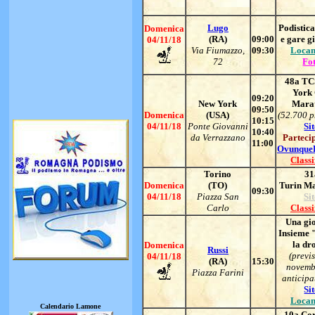
Lugo
Podistic
Domenica
(RA)
09:00
e gare g
04/11/18
Via Fiumazzo,
09:30
Locan
72
Fo
48a TC
York 
09:20
New York
Mara
09:50
Domenica
(USA)
(52.700 p
10:15
04/11/18
Ponte Giovanni
Si
10:40
da Verrazzano
Parteci
11:00
Ovunque
Classi
Torino
31
Domenica
(TO)
Turin M
09:30
04/11/18
Piazza San
Si
Carlo
Classi
Una gi
Insieme 
la dr
Domenica
Russi
(previ
04/11/18
(RA)
15:30
novemb
Piazza Farini
anticipa
Si
Locan
Calendario Lamone
10a Cor