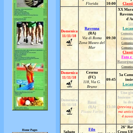
Florida
10:00
Classi
XX Mara
Ravenna
d'A
Si
Ravenna
Locan
Domenica
(RA)
Comunic
11/11/18
Via di Roma
09:30
Comunic
Zona Museo del
Comunic
Mar
Comunic
Classi
Foto e
Rassegna
Comunic
Cesena
Domenica
5a Cam
(FC)
11/11/18
09:45
insi
118, Via G.
Locan
Bruno
Una gi
Insieme 
Domenica
Russi
la dr
11/11/18
(RA)
15:30
(prevista
Piazza Farini
ma antic
4 nove
Si
26° Ra
Filo
Home Pages
Sabato
Cross UI