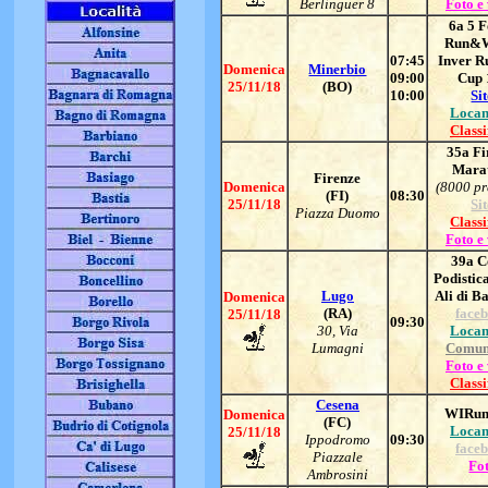
Berlinguer 8
Foto e
6a 5 F
Run&W
07:45
Inver R
Domenica
Minerbio
09:00
Cup 
25/11/18
(BO)
10:00
Si
Locan
Classi
35a Fi
Mara
Firenze
Domenica
(8000 pr
(FI)
08:30
25/11/18
Si
Piazza Duomo
Classi
Foto e
39a C
Podistic
Lugo
Ali di B
Domenica
(RA)
face
25/11/18
09:30
30, Via
Locan
Lumagni
Comun
Foto e
Classi
Cesena
WIRun 
Domenica
(FC)
Locan
25/11/18
Ippodromo
09:30
face
Piazzale
Fo
Ambrosini