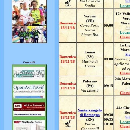
Via Cava c/o
Si
Stadio
Locan
17a Vol
Verona
Ver
(VR)
Domenica
Mara
Corso Porta
09:00
18/11/18
Si
Nuova
Locan
Piazza Bra
Classi
1a Li
Mara
Loano
Si
Domenica
(SV)
09:00
(prevista 
18/11/18
Marina di
Cose utili
aprile ma
Loano
ad o
Classi
24a Mara
Palermo
Domenica
Pale
(PA)
09:15
18/11/18
Si
Via Libertà
Classi
44a Che
Santarcangelo
Be
Domenica
di Romagna
09:30
Si
18/11/18
(RN)
09:35
Locan
Piazza
10:30
Classi
Ganganelli