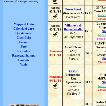
Ravenna Città d'Arte (11 novembre)
26° Ra
Sabato
Porto Fuori
Cross UI
03/11/18
(Ravenna - RA)
15:00
Locan
Via Berretti
Classi
La cor
Mappa del Sito
Villanova di
Sabato
Pilig
Calendari gare
Bagnacavallo
03/11/18
15:30
Si
Questo mese
(RA)
Locan
Via Ungaretti 1
Classifiche
Foto e
Forum
1° AXT -
Foto
Ascoli Piceno
Xtreme
Locandine
Domenica
(AP)
"Il Trai
06:30
04/11/18
Piazza del
Meravi
Rassegna Stampa
Popolo
Si
Contatti
Classi
Varie
Casale
(Brisighella -
7° T
Domenica
RA)
dell'
04/11/18
Agriturismo
08:00
Si
Casone
Locan
Valpiana
Classi
Via Tura 7
Trofeo C
08:30
Ferrara 