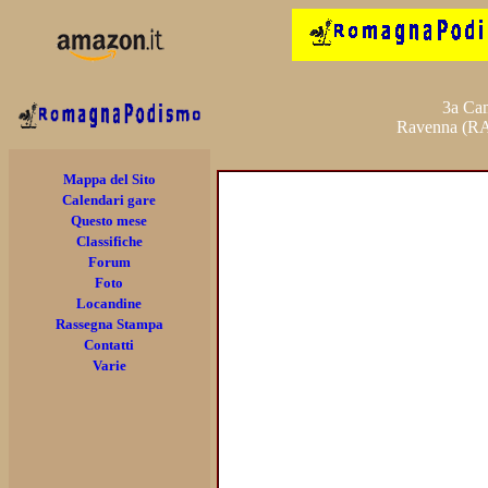
3a Cam
Ravenna (RA
Mappa del Sito
Calendari gare
Questo mese
Classifiche
Forum
Foto
Locandine
Rassegna Stampa
Contatti
Varie