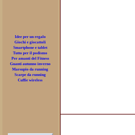
Idee per un regalo
Giochi e giocattoli
Smartphone e tablet
Tutto per il podismo
Per amanti del Fitness
Guanti autunno inverno
Marsupio da running
Scarpe da running
Cuffie wireless