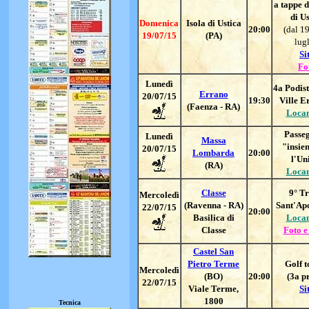
a tappe d
di Us
Domenica
Isola di Ustica
20:00
(dal 19
19/07/15
(PA)
lugl
Si
Fo
Lunedì
4
a Podist
Errano
20/07/15
19:30
Ville E
(Faenza - RA)
Loca
Passe
Lunedì
Massa
"insie
20/07/15
Lombarda
20:00
l'Un
(RA)
Loca
Classe
9
° T
Mercoledì
(Ravenna - RA)
Sant'Apo
22/07/15
20:00
Basilica di
Loca
Classe
Foto e
Castel San
Pietro Terme
Golf t
Mercoledì
(BO)
20:00
(3a p
22/07/15
Viale Terme,
Si
1800
Tecnica