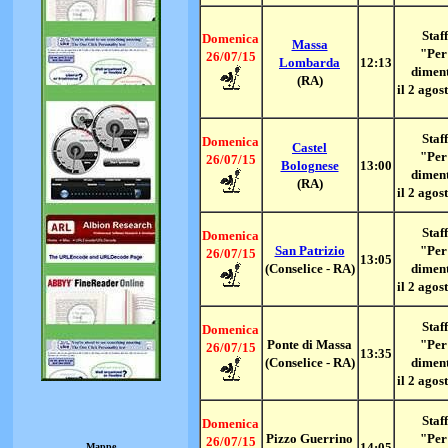
Staff
Domenica
Massa
"Per
26/07/15
Lombarda
12:13
dimen
(RA)
il 2 agos
Staff
Domenica
Castel
"Per
26/07/15
Bolognese
13:00
dimen
(RA)
il 2 agos
Staff
Domenica
San Patrizio
"Per
26/07/15
13:05
(Conselice - RA)
dimen
il 2 agos
Staff
Domenica
Ponte di Massa
"Per
26/07/15
13:35
(Conselice - RA)
dimen
il 2 agos
Staff
Domenica
Pizzo Guerrino
"Per
26/07/15
14:05
Mappe