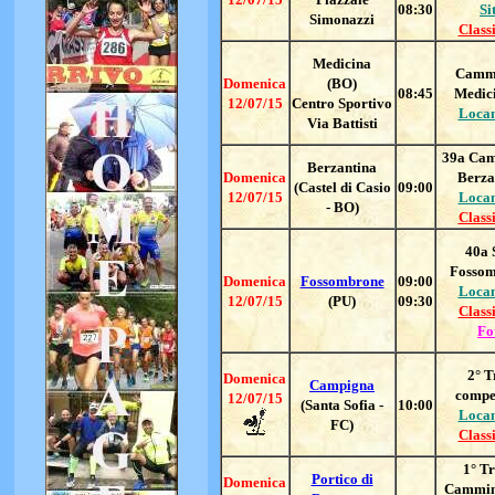
08:30
Si
Simonazzi
Classi
Medicina
Camm
Domenica
(BO)
08:45
Medic
12/07/15
Centro Sportivo
Loca
Via Battisti
39a Ca
Berzantina
Domenica
Berza
(Castel di Casio
09:00
12/07/15
Loca
- BO)
Classi
40a 
Fosso
Domenica
Fossombrone
09:00
Loca
12/07/15
(PU)
09:30
Classi
Fo
2° T
Domenica
Campigna
compe
12/07/15
(Santa Sofia -
10:00
Loca
FC)
Classi
1° Tr
Portico di
Domenica
Cammin