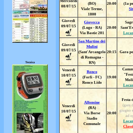
Mercoledì
(BO)
20:00
(1a p
08/07/15
Viale Terme,
Si
1800
Giovedì
Giovecca
Sagr
09/07/15
(Lugo - RA)
20:00
Sant'Ev
Via Bastie 281
Loca
San Martino dei
Giovedì
Mulini
09/07/15
(Sant'Arcangelo
20:15
Gara po
di Romagna -
RN)
Tecnica
Camm
Vener
dì
Ronco
"Fest
10/
07/15
(Forlì - FC)
19:00
Mol
Ronco Lido
Loca
Festa 
Alfonsine
(gara 
Vener
dì
(RA)
giugno s
10/
07/15
Via Borse
20:00
ad o
Stadio
Loca
Comunale
Classi