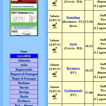
(Cervia - RA)
dimen
il 2 agos
Staff
Sabato
Panighina
"Per
25/07/15
(Bertinoro - FC)
15:50
dimen
Bivio
il 2 agos
Staff
Sabato
Savio
"Per
25/07/15
16:25
(Cervia - RA)
dimen
Mappe
il 2 agos
Staff
Sabato
Bertinoro
"Per
25/07/15
16:25
(FC)
dimen
il 2 agos
Staff
Sabato
Forlimpopoli
"Per
25/07/15
17:00
(FC)
dimen
il 2 agos