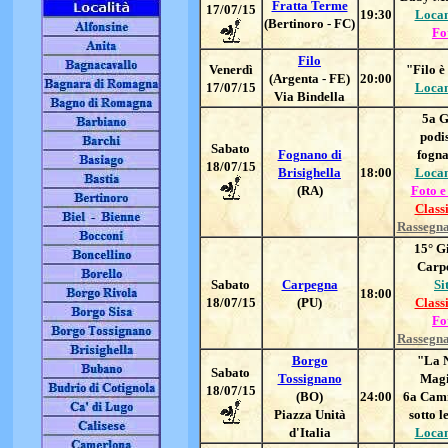
Fratta Terme
17/07/15
19:30
Loca
(Bertinoro - FC)
Fo
Filo
Venerdì
"Filo è
(Argenta - FE)
20:00
17/07/15
Loca
Via Bindella
5a 
podis
Sabato
Fognano di
fogn
18/07/15
Brisighella
18:00
Loca
(RA)
Foto e
Classi
Rassegn
15° Gi
Carp
Sabato
Carpegna
Si
18:00
18/07/15
(PU)
Classi
Fo
Rassegn
Borgo
"La 
Sabato
Tossignano
Mag
18/07/15
(BO)
24:00
6a Cam
Piazza Unità
sotto le
d'Italia
Loca