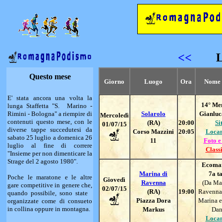
<<
Questo mese
Giorno
Luogo
Ora
Nome 
E' stata ancora una volta la
14
° Me
lunga Staffetta "S. Marino -
Rimini - Bologna" a riempire di
Solarolo
Gianluc
Mercoledì
contenuti questo mese, con le
(RA)
20:00
Si
01/07/15
diverse tappe succedutesi da
Corso Mazzini
20:05
Loca
sabato 25 luglio a domenica 26
11
Foto e
luglio al fine di correre
Classi
"Insieme per non dimenticare la
Strage del 2 agosto 1980".
Ecoma
Marina di
7a t
Poche le maratone e le altre
Giovedì
Ravenna
(Da Mar
gare competitive in genere che,
02/07/15
(RA)
19:00
Ravenna
quando possibile, sono state
Piazza Dora
Marina e
organizzate come di consueto
in collina oppure in montagna.
Markus
Dan
Loca