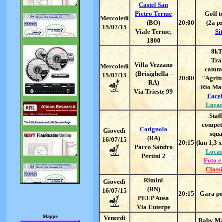
Castel San
Pietro Terme
Golf t
Mercoledì
(BO)
20:00
(2a p
15/07/15
Viale Terme,
Si
1800
8kT
Trai
Villa Vezzano
Mercoledì
camm
(Brisighella -
15/07/15
20:00
"Agrit
RA)
Rio Ma
Via Trieste 99
Face
Loca
Staff
competi
Cotignola
Giovedì
squ
(RA)
16/07/15
20:
15
(km 1,3 x 
Parco Sandro
Loca
Pertini 2
Foto e
Classi
Rimini
Giovedì
(RN)
16/07/15
20:15
Gara po
PEEP Ausa
Via Euterpe
Mappe
Venerdì
Baby M