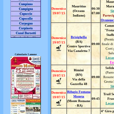
Maur
Mauritius
Mara
Domenica
06:30
(Oceano
Si
19/07/15
07:00
Indiano)
Parteci
Ovunque
Camm
"Festa
Staff
Brisighella
Domenica
(Premi
(RA)
19/07/15
09:00
finale di
Centro Sportivo
Corri 
Via Canaletta 7
Salu
Calendario Lamone
Loca
Fo
Solida
Rimini
Domenica
(Parro
(RN)
19/07/15
09:00
Resurre
Via della
Grotta 
Gazzella 48
Si
Rifugio Fontana
Domenica
Trail S
Moneta
19/07/15
09:45
Fras
(Monte Romano
Loca
- RA)
4° Giro p