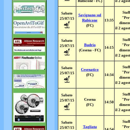
Rubicone - FC)
il 2 agos
Staff
Sabato
Savignano sul
"Per
25/07/15
Rubicone
13:35
dimen
(FC)
il 2 agos
Staff
Sabato
Budrio
"Per
25/07/15
14:15
(Cesena - FC)
dimen
il 2 agos
Staff
Sabato
Cesenatico
"Per
25/07/15
(FC)
14:34
dimen
il 2 agos
Staff
Sabato
Cesena
"Per
25/07/15
14:50
(FC)
dimen
il 2 agos
Staff
Sabato
Tagliata
"Per
25/07/15
14:54