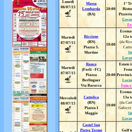
Lunedì
Massa
1° Tr
06/07/15
Lombarda
20:00
Risto
(RA)
Pizzeria
Loca
Fo
Ecoma
Riccione
12a 
Martedì
(RN)
(da Ric
07/07/15
19:00
Piazza S.
Catto
Martino
Si
Loca
Ronco
Estate i
Martedì
(Forlì - FC)
Fest
07/07/15
Piazza
20:00
Provincia
Berlinguer
Loca
Via Baracca
Foto e
Ecoma
Cattolica
13a 
Mercoledì
(RN)
(da Catt
08/07/15
19:00
Piazza I
Gabicce
Maggio
Si
Loca
Castel San
Pietro Terme
Golf t