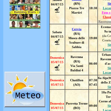
(RN)
Si
04/07/15
Piazza Tre
18:30
Loca
Martiri
Foto e
Classi
Rassegn
Ecoma
Cervia
9
a t
Sabato
(RA)
(da Ce
04/07/15
Museo delle
19:00
Cesena
Sculture di
Si
Sabbia
Loca
Urban
Ravenna
Domenica
Ravenn
(RA)
05/07/15
06:00
d'a
Via Santi
Si
Baldini 4
Loca
6a Alpe
Domenica
Chatillon
07:30
dello Z
05/07/15
(AO)
07:45
Si
10a Po
Te
Corno al
Domenica
Porretta Terme
09:00
Si
05/07/15
(BO)
Loca