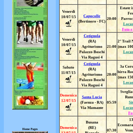
Estate i
Vener
dì
Fes
Capocolle
10/
07/15
20:00
Parroc
(Bertinoro - FC)
Loca
Foto e
Cotignola
Vener
dì
(RA)
2° Trail 
10/
07/15
Agriturismo
21:00
(max 100 
Palazzo Boschi
Loca
Via Ragusi 4
Cotignola
3a Cors
Sabato
(RA)
birra R
11/07/15
Agriturismo
20:00
(max 150 
Palazzo Boschi
Loca
Via Ragusi 4
Sveglia
Domenica
Santa Lucia
Run
12/07/15
(Faenza - RA)
05:59
Si
Via Mamante
Loca
Fo
1
Busana
Ecomara
Domenica
(RE)
Home Pages
07:30
Vent
12/07/15
Piazzale