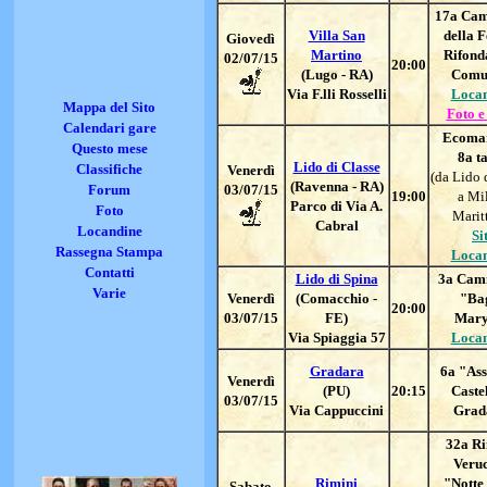
17a Ca
Villa San
della F
Giovedì
Martino
Rifond
02/07/15
20:00
(Lugo - RA)
Comu
Via F.lli Rosselli
Loca
Mappa del Sito
Foto e
Calendari gare
Ecoma
Questo mese
8a t
Lido di Classe
Classifiche
Vener
dì
(da Lido 
(Ravenna - RA)
Forum
03/07/15
19:00
a Mi
Parco di Via A.
Foto
Marit
Cabral
Locandine
Si
Rassegna Stampa
Loca
Contatti
Lido di Spina
3a Cam
Varie
Vener
dì
(Comacchio -
"Ba
20:00
03/07/15
FE)
Mary
Via Spiaggia 57
Loca
Gradara
6a "Ass
Vener
dì
(PU)
20:15
Castel
03/07/15
Via Cappuccini
Grad
32
a Ri
Veru
Rimini
"Notte
Sabato