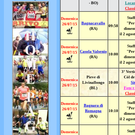
- BO)
Loca
Classi
Staff
Domenica
Bagnacavallo
"Per
26/07/15
09:58
(RA)
dimen
il 2 agos
Staff
Domenica
Casola Valsenio
"Per
26/07/15
10:00
(RA)
dimen
il 2 agos
3° Vert
Pieve di
Còl d
Domenica
Livinallongo
10:00
Si
26/07/15
(BL)
Foto e
Classi
Staff
Domenica
Bagnara di
"Per
26/07/15
Romagna
10:10
dimen
(RA)
il 2 agos
Staff
Domenica