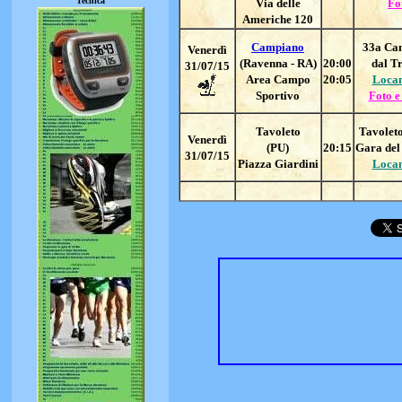
Tecnica
Via delle
Fo
Americhe 120
Campiano
33
a Ca
Vener
dì
(Ravenna - RA)
20:00
dal Tr
31/07/15
Area Campo
20:05
Loca
Sportivo
Foto e
Tavoleto
Tavoleto
Venerdì
(PU)
20:15
Gara del 
31/07/15
Piazza Giardini
Loca