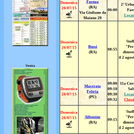
Faenza
Domenica
2° Urba
(RA)
26/07/15
06:00
Fae
Via Giuliano da
Loca
Maiano 29
Staff
Domenica
Russi
"Per
26/07/15
08:55
(RA)
dimen
il 2 agos
Tecnica
09:00
11a Cors
Macerata
Domenica
09:10
Sal
Feltria
26/07/15
09:30
Loca
(PU)
09:32
Classi
Staff
Domenica
Alfonsine
"Per
26/07/15
09:15
(RA)
dimen
il 2 agos