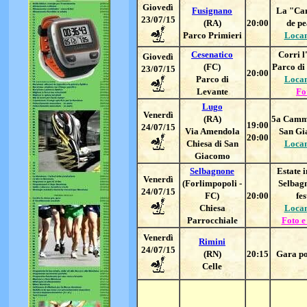
Giovedì
Fusignano
La "Ca
23/07/
15
(RA)
20:00
de p
Parco Primieri
Loca
Cesenatico
Corri l
Giovedì
(FC)
Parco di
23/07/15
20:00
Parco di
Loca
Levante
Fo
Lugo
Venerdì
(RA)
5a Camm
19:00
24/07/15
Via Amendola
San G
20:00
Chiesa di San
Loca
Giacomo
Selbagnone
Estate i
Venerdì
(Forlimpopoli -
Selbag
24/07/15
FC)
20:00
fes
Chiesa
Loca
Parrocchiale
Foto e
Venerdì
Rimini
24/07/15
(RN)
20:15
Gara po
Celle