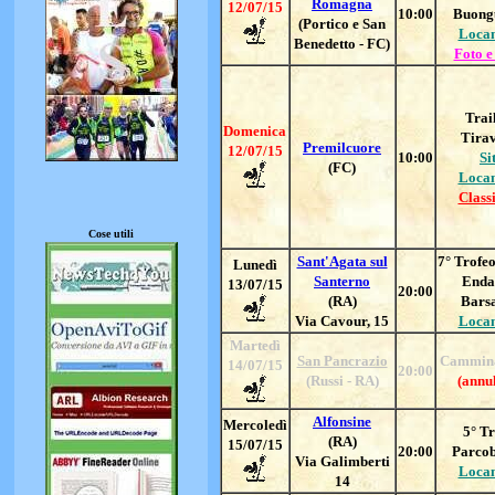
Romagna
12/07/15
10:00
Buong
(Portico e San
Loca
Benedetto - FC)
Foto e
Trail
Domenica
Tira
Premilcuore
12/07/15
10:00
Si
(FC)
Loca
Classi
Cose utili
Sant'Agata sul
7
° Trofe
Lunedì
Santerno
Enda
13/07/15
20:00
(RA)
Bars
Via Cavour, 15
Loca
Martedì
San Pancrazio
Cammina
14/07/15
20:00
(Russi - RA)
(annul
Alfonsine
Mercoledì
5
° T
(RA)
15/07/15
20:00
Parco
Via Galimberti
Loca
14