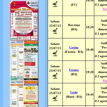
Forlì
18:10
dimen
(FC)
il 2 agos
Fo
Staff
Sabato
Ravenna
"Per
25/07/15
18:29
(RA)
dimen
il 2 agos
Staff
Sabato
Cosina
"Per
25/07/15
18:40
(Faenza - RA)
dimen
il 2 agos
Staff
Sabato
"Per
Faenza
25/07/15
19:20
dimen
(RA)
il 2 agos
Fo
Staff
Sabato
Godo
"Per
25/07/15
19:44
(Russi - RA)
dimen
il 2 agos