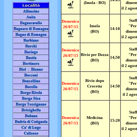
(Imola - BO)
dimen
il 2 agos
Staff
Domenica
Imola
"Per
26/07/15
14:10
(BO)
dimen
il 2 agos
Staff
Domenica
Bivio per Dozza
"Per
26/07/15
14;50
(BO)
dimen
il 2 agos
Staff
Bivio dopo
Domenica
"Per
Crocetta
14:50
26/07/15
dimen
(BO)
il 2 ago
Staff
Domenica
Medicina
"Per
15:20
26/07/15
(BO)
dimen
il 2 agos