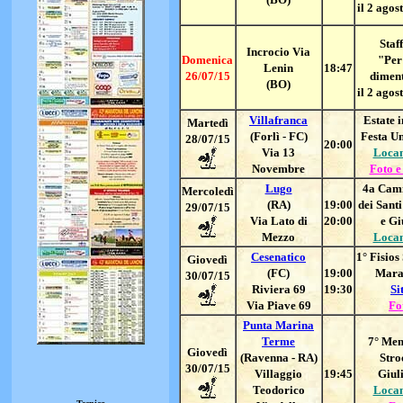
il 2 agos
Staff
Incrocio Via
Domenica
"Per
Lenin
18:47
26/07/15
dimen
(BO)
il 2 agos
Villafranca
Estate i
Martedì
(Forlì - FC)
Festa Un
28/07/15
20:00
Via 13
Loca
Novembre
Foto e
Lugo
4
a Cam
Mercoledì
(RA)
19:00
dei Sant
29/07/15
Via Lato di
20:00
e G
Mezzo
Loca
Cesenatico
1° Fisio
Giovedì
(FC)
19:00
Mara
30/07/15
Riviera 69
19:30
Si
Via Piave 69
Fo
Punta Marina
Terme
7
° Me
Giovedì
(Ravenna - RA)
Stro
30/07/15
Villaggio
19:45
Giul
Teodorico
Loca