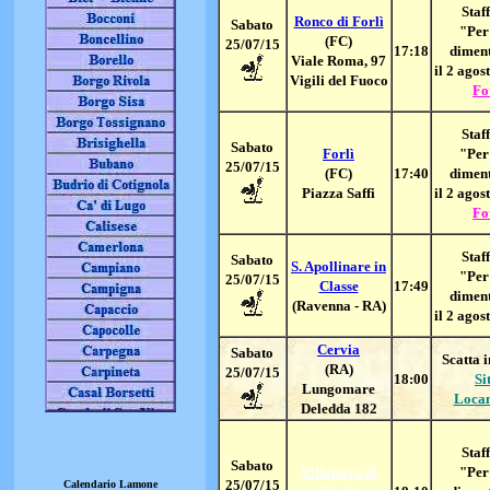
Staff
Ronco di Forlì
Sabato
"Per
(FC)
25/07/15
17:18
dimen
Viale Roma, 97
il 2 agos
Vigili del Fuoco
Fo
Staff
Sabato
Forlì
"Per
25/07/15
(FC)
17:40
dimen
Piazza Saffi
il 2 agos
Fo
Staff
Sabato
S. Apollinare in
"Per
25/07/15
Classe
17:49
dimen
(Ravenna - RA)
il 2 agos
Cervia
Sabato
Scatta i
(RA)
25/07/15
18:00
Si
Lungomare
Loca
Deledda 182
Staff
Sabato
Villanova di
"Per
25/07/15
Calendario Lamone