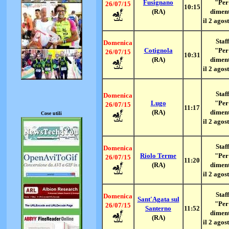
Fusignano
"Per
26/07/15
10:15
(RA)
dimen
il 2 agos
Staff
Domenica
Cotignola
"Per
26/07/15
10:31
(RA)
dimen
il 2 agos
Staff
Domenica
Lugo
"Per
26/07/15
11:17
(RA)
dimen
Cose utili
il 2 agos
Staff
Domenica
Riolo Terme
"Per
26/07/15
11:20
(RA)
dimen
il 2 agos
Staff
Domenica
Sant'Agata sul
"Per
26/07/15
Santerno
11:52
dimen
(RA)
il 2 agos