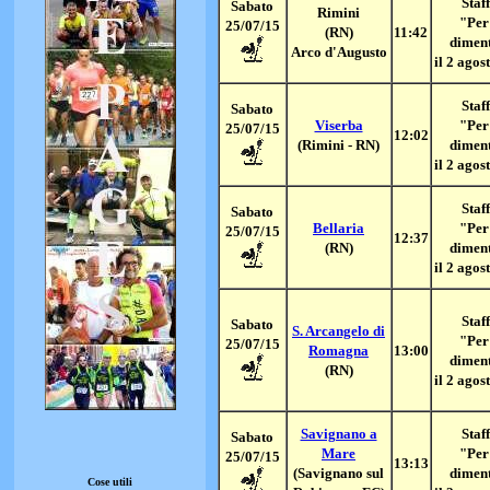
Staff
Sabato
Rimini
"Per
25/07/15
(RN)
11:42
dimen
Arco d'Augusto
il 2 agos
Staff
Sabato
Viserba
"Per
25/07/15
12:02
(Rimini - RN)
dimen
il 2 agos
Staff
Sabato
Bellaria
"Per
25/07/15
12:37
(RN)
dimen
il 2 agos
Staff
Sabato
S. Arcangelo di
"Per
25/07/15
Romagna
13:00
dimen
(RN)
il 2 agos
Savignano a
Staff
Sabato
Mare
"Per
25/07/15
13:13
(Savignano sul
dimen
Cose utili