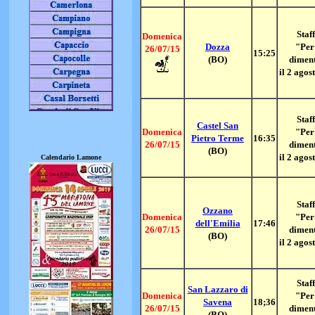
Staff
Domenica
Dozza
"Per
26/07/15
15:25
(BO)
dimen
il 2 agos
Staff
Castel San
Domenica
"Per
Pietro Terme
16:35
26/07/15
dimen
(BO)
il 2 agos
Calendario Lamone
Staff
Ozzano
Domenica
"Per
dell'Emilia
17:46
26/07/15
dimen
(BO)
il 2 agos
Staff
San Lazzaro di
Domenica
"Per
Savena
18;36
26/07/15
dimen
(BO)