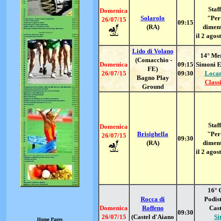
Staff
Domenica
Solarolo
"Per
26/07/15
09:15
(RA)
dimen
il 2 agos
Lido di Volano
14° Me
(Comacchio -
Domenica
09:15
Simoni 
FE)
26/07/15
09:30
Loca
Bagno Play
Classi
Ground
Staff
Domenica
Brisighella
"Per
26/07/15
09:30
(RA)
dimen
il 2 agos
16° 
Rocca di
Podist
Domenica
Roffeno
Cast
09:30
26/07/15
(Castel d'Aiano
Si
Home Pages