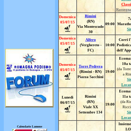
Classi
Rassegn
Rimini
Domenica
7
(RN)
05/07/15
09:00
Marath
Via Montescudo
Si
30
Domenica
Alfero
Corri l
05/07/15
(Verghereto -
10:00
Podistic
FC)
dell'Ap
Ecoma
10a 
Domenica
Torre Pedrera
(da Torre
05/07/15
(Rimini - RN)
19:00
a Rim
Piazza Sacchini
Si
Loca
Ecoma
Rimini
11a 
Lunedì
(RN)
(da Ri
06/07/15
19:00
Viale XX
Ricci
Settembre 134
Si
Loca
Insieme
Calendario Lamone
I.O