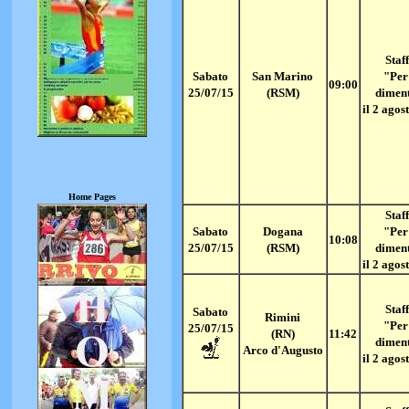
Staff
Sabato
San Marino
"Per
09:00
25/07/15
(RSM)
dimen
il 2 agos
Home Pages
Staff
Sabato
Dogana
"Per
10:08
25/07/15
(RSM)
dimen
il 2 agos
Staff
Sabato
Rimini
"Per
25/07/15
(RN)
11:42
dimen
Arco d'Augusto
il 2 agos