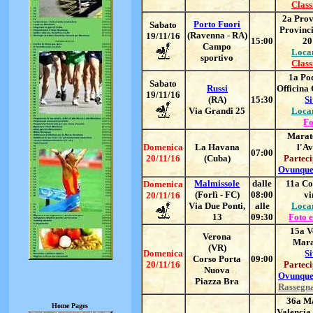
Class
2a Prov
Porto Fuori
Sabato
Provinci
(Ravenna - RA)
19/11/16
15:00
20
Campo
Loca
sportivo
Class
1a Pod
Sabato
Russi
Officina 
19/11/16
(RA)
15:30
Si
Via Grandi 25
Loca
Fo
Marat
Domenica
La Havana
l'A
07:00
20/11/16
(Cuba)
Parteci
Ovunque
Malmissole
dalle
11a Co
Domenica
(Forlì - FC)
08:00
vi
20/11/16
Via Due Ponti,
alle
Loca
13
09:30
Foto e
15a V
Verona
Mara
(VR)
Domenica
Si
Corso Porta
09:00
20/11/16
Parteci
Nuova
Ovunque
Piazza Bra
Rassegn
36a M
Home Pages
Valencia