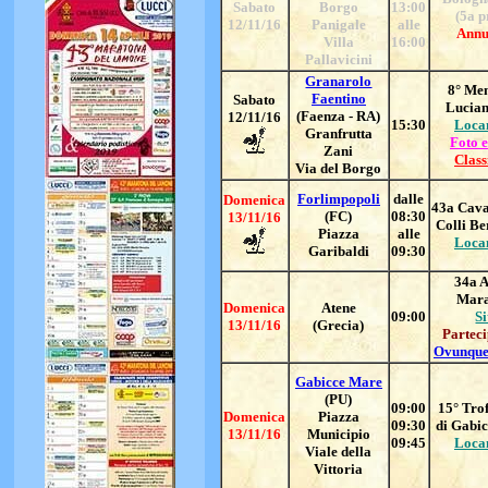
Sabato
Borgo
13:00
(5a p
12/11/16
Panigale
alle
Annu
Villa
16:00
Pallavicini
Granarolo
8° Me
Faentino
Sabato
Lucian
(Faenza - RA)
12/11/16
15:30
Loca
Granfrutta
Foto e
Zani
Class
Via del Borgo
Forlimpopoli
dalle
Domenica
43a Cava
(FC)
08:30
13/11/16
Colli Be
Piazza
alle
Loca
Garibaldi
09:30
34a A
Mara
Domenica
Atene
09:00
Si
13/11/16
(Grecia)
Parteci
Ovunque
Gabicce Mare
(PU)
09:00
15° Trof
Domenica
Piazza
09:30
di Gabi
13/11/16
Municipio
09:45
Loca
Viale della
Vittoria