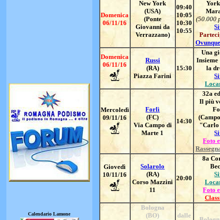
New York
York
09:40
(USA)
Mara
Domenica
10:05
(Ponte
(50.000 
06/11/16
10:30
Giovanni da
Si
10:55
Verrazzano)
Parteci
Ovunque
Una gi
Domenica
Russi
Insieme
06/11/16
(RA)
15:30
la d
Piazza Farini
Si
Loca
32a ed
Il più v
Forlì
Fo
Mercoledì
(FC)
(Campo
09/11/16
14:30
Via Campo di
"Carlo 
Marte 1
Si
Foto e
Rassegn
8
a Co
Solarolo
Bec
Giovedì
(RA)
Si
10/11/16
20:00
Corso Mazzini
Loca
11
Foto e
Class
Bologna
Calendario Lamone
(BO)
dalle
Bologn