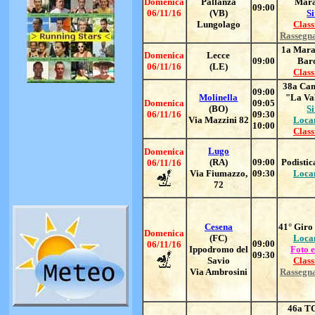
Domenica
Pallanza
Mara
09:00
06/11/16
(VB)
Si
Lungolago
Class
Rassegn
1a Mara
Domenica
Lecce
09:00
Bar
06/11/16
(LE)
Class
38a Ca
09:00
Molinella
"La Va
Domenica
09:05
(BO)
Si
06/11/16
09:30
Via Mazzini 82
Loca
10:00
Class
Lugo
Domenica
(RA)
09:00
Podistic
06/11/16
Via Fiumazzo,
09:30
Loca
72
Cesena
41° Giro 
Domenica
(FC)
Loca
09:00
06/11/16
Ippodromo del
Foto e
09:30
Savio
Class
Via Ambrosini
Rassegn
46a T