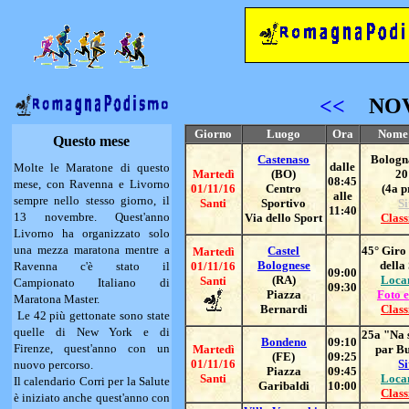
<<
NO
Giorno
Luogo
Ora
Nome 
Questo mese
Castenaso
Bologn
dalle
Molte le Maratone di questo
Martedì
(BO)
20
08:45
mese, con Ravenna e Livorno
01/11/16
Centro
(4a p
alle
sempre nello stesso giorno, il
Santi
Sportivo
Si
11:40
13 novembre. Quest'anno
Via dello Sport
Class
Livorno ha organizzato solo
una mezza maratona mentre a
Castel
45° Giro 
Martedì
Bolognese
della
Ravenna c'è stato il
01/11/16
09:00
(RA)
Loca
Santi
Campionato Italiano di
09:30
Piazza
Foto e
Maratona Master.
Bernardi
Class
Le 42 più gettonate sono state
quelle di New York e di
25a "Na 
Bondeno
09:10
Firenze, quest'anno con un
Martedì
par B
(FE)
09:25
01/11/16
Si
nuovo percorso.
Piazza
09:45
Santi
Loca
Il calendario Corri per la Salute
Garibaldi
10:00
Class
è iniziato anche quest'anno con