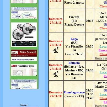
27/11/16
Parco 2 agosto
Si
Class
33a F
Firenze
Mara
Domenica
(FI)
09:15
(8200 p
27/11/16
Piazza Duomo
Si
Class
37a 
Lugo
podistica
Domenica
(RA)
Lu
27/11/16
Via Piratello
09:30
Loca
66
Foto e
Centro "Iris"
Class
Rassegn
Bellaria
La "Co
Domenica
(Bellaria - Igea
Gol
27/11/16
Marina - RN)
09:30
Loca
Via Ravenna
Fo
231
39° Me
Mario Ca
09:30
Si
Domenica
Pontelagoscuro
09:35
Loca
27/11/16
(Ferrara - FE)
09:4
0
Class
Fo
Mappe
Rassegn