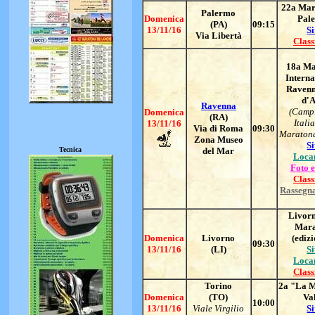
22a Mar
Palermo
Domenica
Pal
(PA)
09:15
13/11/16
Si
Via Libertà
Class
18a Ma
Interna
Ravenn
d'A
Ravenna
(Camp
Domenica
(RA)
Itali
13/11/16
Via di Roma
09:30
Maratona
Zona Museo
Si
Tecnica
del Mar
Loca
Foto e
Class
Rassegn
Livorn
Mara
Domenica
Livorno
(edizi
09:30
13/11/16
(LI)
Si
Loca
Class
Torino
2a "La M
Domenica
(TO)
Va
10:00
13/11/16
Viale Virgilio
Si