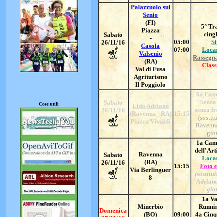
Palazzuolo sul
Senio
(FI)
5
° Tr
Piazza
cing
Sabato
-
05:00
Si
26/11/16
Casola
07:00
Loca
Valsenio
Rassegn
(RA)
Class
Val di Fusa
Agriturismo
Il Poggiolo
6a Cam
"Senza 
Sabato
Cose utili
Lido Adriano
senza fr
26/11/16
(Ravenna - RA)
15:15
(sostit
Piazza Vivaldi
Ravenna
gio
1a Cam
dell'Art
Ravenna
Sabato
Loca
(RA)
26/11/16
15:15
Foto e
Via Berlinguer
(sostitu
8
Adriano
gio
1a Va
Minerbio
Runni
Domenica
(BO)
09:00
4a Cinq