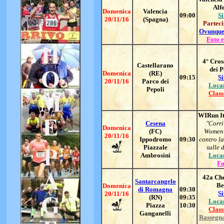
Alf
Domenica
Valencia
09:00
Si
20/11/16
(Spagna)
Parteci
Ovunque
Foto e
4° Cros
Castellarano
dei P
Domenica
(RE)
09:15
Si
20/11/16
Parco dei
Loca
Pepoli
Class
WIRun It
Cesena
"Corri
Domenica
(FC)
Women 
20/11/16
Ippodromo
09:30
contro la
Piazzale
sulle 
Ambrosini
Loca
Fo
4
2
a Ch
Santarcangelo
Be
Domenica
di Romagna
09:30
Si
20/11/16
(RN)
09:35
Loca
Piazza
10:30
Class
Ganganelli
Rassegn