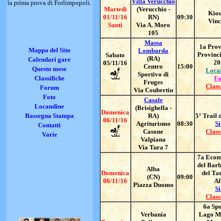
Villa Verucchio
la prima prova di Forlimpopoli.
Martedì
(Verucchio -
Kios
01/11/16
RN)
09:30
Vinc
Santi
Via A. Moro
105
Massa
1a Prov
Mappa del Sito
Lombarda
Provinci
Sabato
(RA)
Calendari gare
20
05/11/16
Centro
15:00
Questo mese
Loca
Sportivo di
Classifiche
Fo
Fruges
Class
Forum
Via Coubertin
Foto
Casale
Locandine
(Brisighella -
Domenica
Rassegna Stampa
RA)
5° Trail 
06/11/16
Agriturismo
08:30
Si
Contatti
Casone
Class
Varie
Valpiana
Via Tura 7
7a Ecom
del Barb
Alba
Domenica
del Tar
(CN)
09:00
06/11/16
Al
Piazza Duomo
Si
Class
6a Sp
Verbania
Lago M