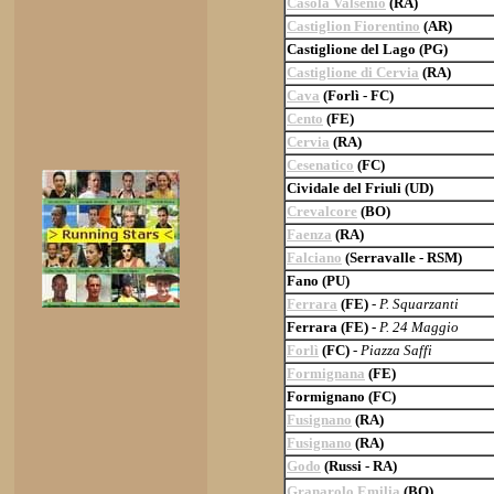
Casola Valsenio
(RA)
Castiglion Fiorentino
(AR)
Castiglione del Lago (PG)
Castiglione di Cervia
(RA)
Cava
(Forlì - FC)
Cento
(FE)
Cervia
(RA)
Cesenatico
(FC)
Cividale del Friuli (UD)
Crevalcore
(BO)
Faenza
(RA)
Falciano
(Serravalle - RSM)
Fano (PU)
Ferrara
(FE)
-
P. Squarzanti
Ferrara (FE) -
P. 24 Maggio
Forlì
(FC)
-
Piazza Saffi
Formignana
(FE)
Formignano (FC)
Fusignano
(RA)
Fusignano
(RA)
Godo
(Russi - RA)
Granarolo Emilia
(BO)