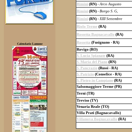
Rimini
(RN)
-
Arco Augusto
Rimini
(RN)
-
Borgo S. G,
Rimini
(RN)
-
XIII Settembre
Riolo Terme
(RA)
Rossetta Bagnacavallo
(RA)
Rossetta
(Fusignano - RA)
Calendario Lamone
Rovigo (RO)
S. Lucia Spianate
(RA)
S. Maria del Piano
(RN)
S. Pancrazio
(Russi - RA)
S. Patrizio
(Conselice - RA)
S. Pietro in Campiano
(RA)
Salsomaggiore Terme (PR)
Terni (TR)
Treviso (TV)
Venaria Reale (TO)
Villa Prati (Bagnacavallo)
Villanova Bagnacavallo
(RA)