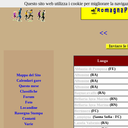
Questo sito web utilizza i cookie per migliorare la navigaz
<<
Luogo
Abbazia di Pomposa
(FE)
Alfonsine
(RA)
Mappa del Sito
Calendari gare
Alfonsine
(RA)
Questo mese
Alfonsine
(RA)
Classifiche
Bagnacavallo
(RA)
Forum
Bellaria Igea Marina
(RN)
Foto
Bellaria Igea Marina
(RN)
Locandine
Bertinoro
(FC)
Rassegna Stampa
Campigna
(Santa Sofia - FC)
Contatti
Casola Valsenio
(RA)
Varie