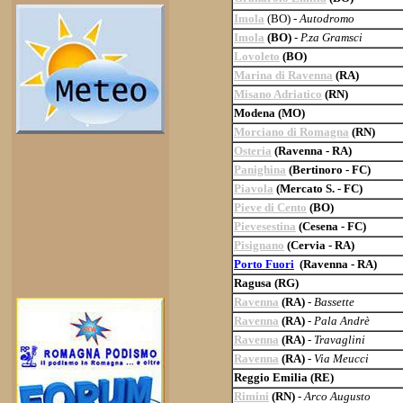
Imola
(BO) -
Autodromo
Imola
(BO)
-
P.za Gramsci
Lovoleto
(BO)
Marina di Ravenna
(RA)
Misano Adriatico
(RN)
Modena (MO)
Morciano di Romagna
(RN)
Osteria
(Ravenna - RA)
Panighina
(Bertinoro - FC)
Piavola
(Mercato S. - FC)
Pieve di Cento
(BO)
Pievesestina
(Cesena - FC)
Pisignano
(Cervia - RA)
Porto Fuori
(Ravenna - RA)
Ragusa (RG)
Ravenna
(RA)
-
Bassette
Ravenna
(RA)
-
Pala Andrè
Ravenna
(RA)
-
Travaglini
Ravenna
(RA)
-
Via Meucci
Reggio Emilia (RE)
Rimini
(RN)
-
Arco Augusto