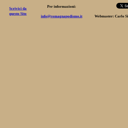
Per informazioni:
Scrivici da
questo Sito
info@romagnapodismo.it
Webmaster: Carlo S