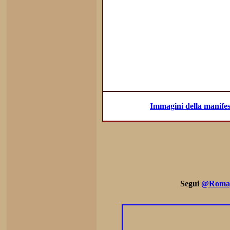
Immagini della manifes
Segui
@Romag