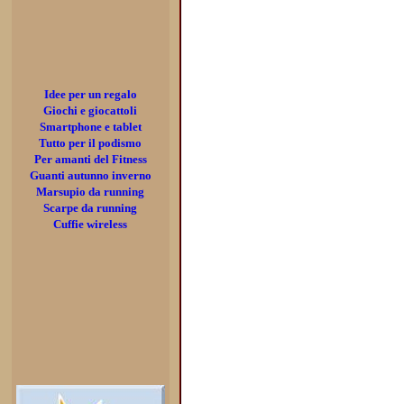
Idee per un regalo
Giochi e giocattoli
Smartphone e tablet
Tutto per il podismo
Per amanti del Fitness
Guanti autunno inverno
Marsupio da running
Scarpe da running
Cuffie wireless