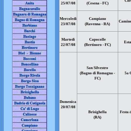
Cor
25/07/08
(Cesena - FC)
Mercoledì
Campiano
Camined
23/07/08
(Ravenna - RA)
Martedì
Capocolle
Esta
22/07/08
(Bertinoro - FC)
San Silvestro
(Bagno di Romagna -
5a 
FC)
Domenica
20/07/08
Brisighella
Festa d
(RA)