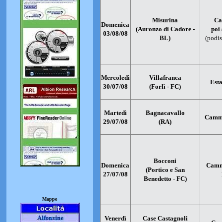
Misurina
Ca
Domenica
(Auronzo di Cadore -
poi 
03/08/08
BL)
(podis
Mercoledì
Villafranca
Esta
30/07/08
(Forlì - FC)
Martedì
Bagnacavallo
Cammi
29/07/08
(RA)
Bocconi
Domenica
Camm
(Portico e San
27/07/08
Benedetto - FC)
Mappe
Venerdì
Case Castagnoli