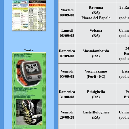
Ravenna
3a Ra
Martedì
(RA)
09/09/08
Piazza del Popolo
(podis
Lunedì
Voltana
Cammi
08/09/08
(RA)
(podis
24
Tecnica
Domenica
Massalombarda
Re
07/09/08
(RA)
(podis
Venerdì
Vecchiazzano
Esta
05/09/08
(Forlì - FC)
(podis
Domenica
Brisighella
P
31/08/08
(RA)
Bri
Venerdì
CastelBolognese
Cammi
29/08/28
(RA)
(podis