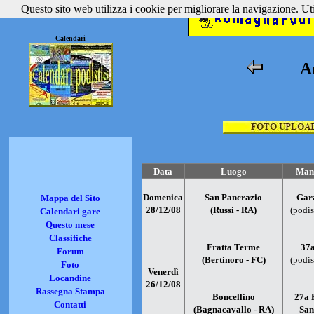
Questo sito web utilizza i cookie per migliorare la navigazione. Util
Calendari
A
Data
Luogo
Mani
Domenica
San Pancrazio
Gara
Mappa del Sito
28/12/08
(Russi - RA)
(podis
Calendari gare
Questo mese
Classifiche
Fratta Terme
37
Forum
(Bertinoro - FC)
(podis
Foto
Venerdì
Locandine
26/12/08
Rassegna Stampa
Boncellino
27a 
Contatti
(Bagnacavallo - RA)
San