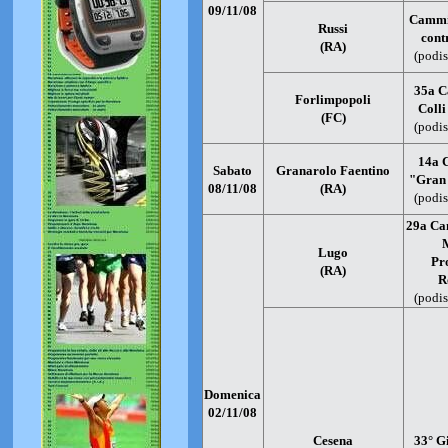
09/11/08
Cammi
Russi
cont
(RA)
(podis
35a C
Forlimpopoli
Colli
(FC)
(podis
14a 
Sabato
Granarolo Faentino
"Gran 
08/11/08
(RA)
(podis
29a Ca
Lugo
Pr
(RA)
R
(podis
Domenica
02/11/08
Cesena
33° G