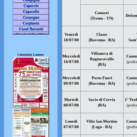
Canazei
Dolom
(Trento - TN)
Venerdì
Classe
18/07/08
(Ravenna - RA)
Sant
Villanova di
Calendario Lamone
Mercoledì
Cammi
Bagnacavallo
16/07/08
(podis
(RA)
Mercoledì
Porto Fuori
Cammi
09/07/08
(Ravenna - RA)
(podis
Martedì
Savio di Cervia
1° Tro
08/07/08
(RA)
(podis
Lunedì
Villa San Martino
Cammi
07/07/08
(Lugo - RA)
(podis