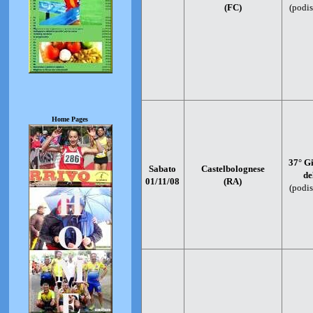
(FC)
(podis
Home Pages
37° G
Sabato
Castelbolognese
de
01/11/08
(RA)
(podis