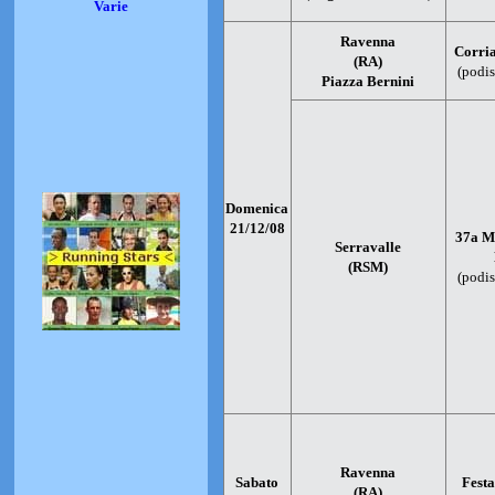
Varie
Ravenna
Corria
(RA)
(podis
Piazza Bernini
Domenica
21/12/08
37a M
Serravalle
(RSM)
(podis
Ravenna
Sabato
Festa
(RA)