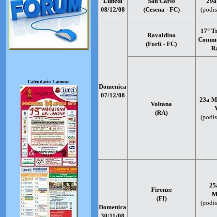
Lunedì
San Carlo
29a
08/12/08
(Cesena - FC)
(podis
17° T
Ravaldino
Comme
(Forlì - FC)
R
Calendario Lamone
Domenica
07/12/08
23a M
Voltana
(RA)
(podis
25
Firenze
M
(FI)
(podis
Domenica
30/11/08