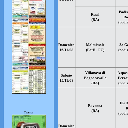
Podis
Russi
Ro
(RA)
(podis
Domenica
Malmissole
3a Ga
16/11/08
(Forlì - FC)
(podis
Villanova di
A spas
Sabato
Bagnacavallo
l'erz
15/11/08
(RA)
(podis
10a 
Ravenna
R
(RA)
Tecnica
(podis
Domenica