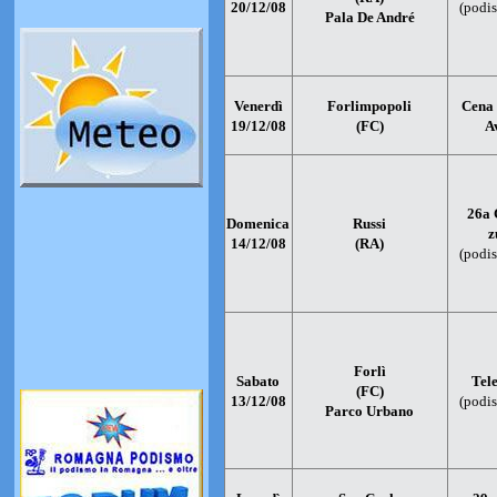
20/12/08
(podis
Pala De André
Venerdì
Forlimpopoli
Cena 
19/12/08
(FC)
A
26a 
Domenica
Russi
z
14/12/08
(RA)
(podis
Forlì
Sabato
Tel
(FC)
13/12/08
(podis
Parco Urbano