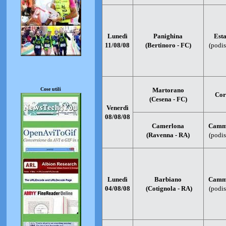
Lunedì
Panighina
Esta
11/08/08
(Bertinoro - FC)
(podis
Cose utili
Martorano
Cor
(Cesena - FC)
Venerdì
08/08/08
Camerlona
Cammi
(Ravenna - RA)
(podis
Lunedì
Barbiano
Cammi
04/08/08
(Cotignola - RA)
(podis