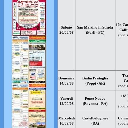
10a Ca
Sabato
San Martino in Strada
Colli
20/09/08
(Forlì - FC)
(podis
Tra
Domenica
Badia Prataglia
Ca
14/09/08
(Poppi - AR)
(podis
16° 
Venerdì
Ponte Nuovo
12/09/08
(Ravenna - RA)
(podis
Mercoledì
Castelbolognese
Cammi
10/09/08
(RA)
(podis