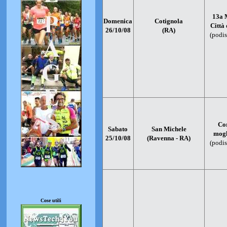
13a 
Domenica
Cotignola
Città
26/10/08
(RA)
(podis
Cor
Sabato
San Michele
mogl
25/10/08
(Ravenna - RA)
(podis
Cose utili