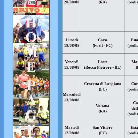
20/08/08
(RA)
(podis
Lunedì
Cava
Esta
18/08/08
(Forlì - FC)
(podis
Venerdì
Laste
Mar
15/08/08
(Rocca Pietrore - BL)
B
Crocetta di Longiano
Cor
(FC)
(podis
Mercoledì
13/08/08
Ca
Voltana
del
(RA)
(podis
Martedì
San Vittore
Esta
12/08/08
(FC)
(podis