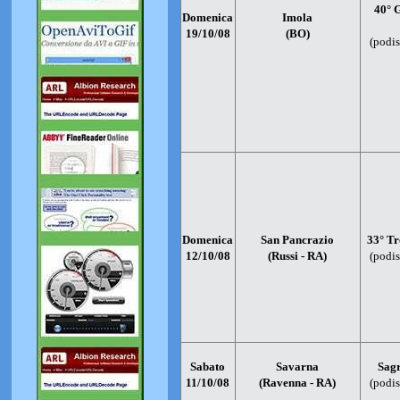
40° 
Domenica
Imola
19/10/08
(BO)
(podis
Domenica
San Pancrazio
33° Tr
12/10/08
(Russi - RA)
(podis
Sabato
Savarna
Sag
11/10/08
(Ravenna - RA)
(podis