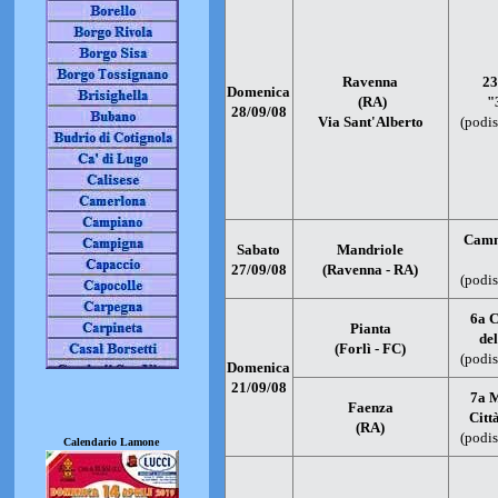
Ravenna
23
Domenica
(RA)
"
28/09/08
Via Sant'Alberto
(podis
Camm
Sabato
Mandriole
27/09/08
(Ravenna - RA)
(podis
6a 
Pianta
de
(Forlì - FC)
(podis
Domenica
21/09/08
7a 
Faenza
Citt
(RA)
(podis
Calendario Lamone