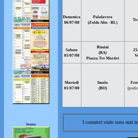
Domenica
Palafavera
Tr
06/07/08
(Zoldo Alto - BL)
Rimini
Sabato
25
(RA)
05/07/08
V
Piazza Tre Martiri
Martedì
Imola
Fest
01/07/08
(BO)
(podis
I contatori visite sono stati
Tecnica