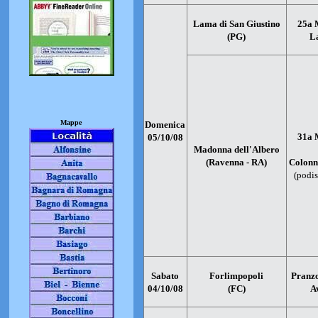
Lama di San Giustino
25a 
(PG)
L
Mappe
Domenica
31a 
05/10/08
Madonna dell'Albero
(Ravenna - RA)
Colonn
(podis
Sabato
Forlimpopoli
Pranzo
04/10/08
(FC)
A