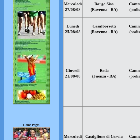
Mercoledì
Borgo Sisa
Cammi
27/08/08
(Ravenna - RA)
(podis
Lunedì
Casalborsetti
Cammi
25/08/08
(Ravenna - RA)
(podis
Giovedì
Reda
Cammi
21/08/08
(Faenza - RA)
(podis
Home Pages
Mercoledì
Castiglione di Cervia
Cammi