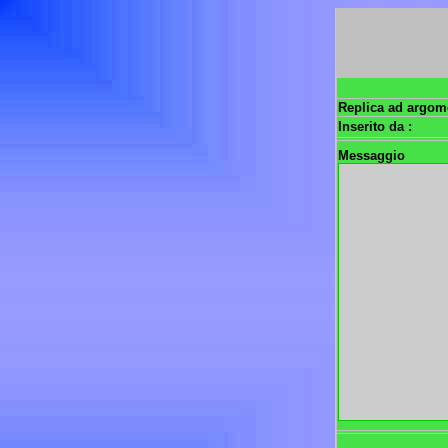
Replica ad argom
Inserito da :
Messaggio