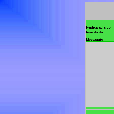
Replica ad argom
Inserito da :
Messaggio