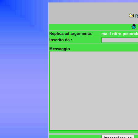
R
Replica ad argomento:
ma il ritiro pettor
Inserito da :
Messaggio