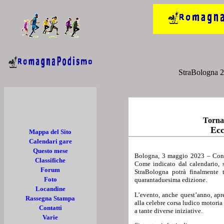
StraBologna 20
Torna 
Ecc
Mappa del Sito
Calendari gare
Questo mese
Bologna, 3 maggio 2023 – Con l’
Classifiche
Come indicato dal calendario, s
Forum
StraBologna potrà finalmente t
Foto
quarantaduesima edizione.
Locandine
L’evento, anche quest’anno, apre
Rassegna Stampa
alla celebre corsa ludico motoria
Contatti
a tante diverse iniziative.
Varie