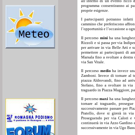
all’interno di un evento ricco d
programma consentiranno ai part
proprie esigenze.
I partecipanti potranno infatt
cammino che preferiscono affrontar
l’opportunità e l’occasione a ogni
Il percorso
mini
ha una lunghez
Rizzoli e si passa per via Indipe
per arrivare in via Belle Arti e 
permettere ai partecipanti di a
Marsala fino a svoltare a destra
via San Vitale.
Il percorso
medio
ha invece un
Zamboni. Invece di tornare al t
piazza Aldrovandi, fino ad arri
Stefano, fino a svoltare in via
traguardo in Piazza Maggiore, pa
Il percorso
maxi
ha una lunghez
tornare al traguardo, prosegue
successivamente passare per Pia
Pratello, dove si girerà in vi
Proseguendo per via Calori e v
continuerà in via Azzo Gardino e
successivamente in via Ugo Bassi