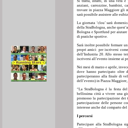
Si tratta, infatti, di una vera e
anziani, carrozzine, bambini, 
trovare in piazza Maggiore gli s
sarà possibile assistere alle esib
La giornata ‘clou’ sarà domenic
della StraBologna, anche quest’
Bologna e Sportfund per aiutare i
di pratiche sportive.
Sarà inoltre possibile formare u
propri amici: per iscriversi co
dell’Industria 20. Allo stesso 
iscriversi all’evento insieme ai p
Nei mesi di marzo e aprile, invec
dove hanno partecipato oltre d
parteciperanno alla finale di v
dell’evento) in Piazza Maggiore, 
“La StraBologna è la festa del 
bellissima città a vivere una g
promosso la partecipazione dei t
partecipazione delle persone co
interesse anche dal comparto del tu
I percorsi
Partecipare alla StraBologna sig