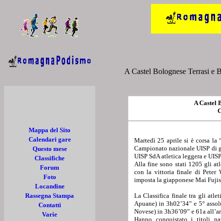
A Castel Bolognese Terrasi e B
A Castel 
C
Mappa del Sito
Calendari gare
Martedì 25 aprile si è corsa l
Campionato nazionale UISP di gr
Questo mese
UISP SdA atletica leggera e UIS
Classifiche
Alla fine sono stati 1205 gli at
Forum
con la vittoria finale di Pet
Foto
imposta la giapponese Mai Fujis
Locandine
Rassegna Stampa
La Classifica finale tra gli at
Apuane) in 3h02’34” e 5° assolu
Contatti
Novese) in 3h36’09” e 61a all’ar
Varie
Hanno conquistato i titoli n