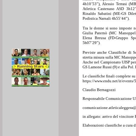
4h10’53”), Alessio Terrasi (
Atletica Castenaso ASD 3h12
Rinaldo Sabatini (ME-GS Dile
Podistica Narnali 4h55’44”).
Tra le donne si sono imposte n
Giulia Paternò (MC Manoppello
Elena Breusa (FD-Gruppo Sp
5h07’29”).
Previste anche Classifiche di 
stretta misura sulla MC Manoppe
Anche nel Campionato UISP per s
GS Lamone Russi (9) e alla Pol. 
Le classifiche finali complete su
https://www.endu.net/it/events/
Claudio Bernagozzi
Responsabile Comunicazione UIS
comunicazione.atleticaleggera@
in allegato: arrivo del vincito
Elaborazioni classifiche a cura d