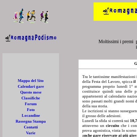
Moltissimi i premi p
G
Tra le tantissime manifestazion
Mappa del Sito
della Festa del Lavoro, spicca
il
Calendari gare
programma proprio lunedì 1° ma
costituisce quindi una delle p
Questo mese
appartenenti al calendario nazio
Classifiche
sono passati molti grandi nomi d
Forum
della sua storia.
Foto
Le iscrizioni si stanno sussegue
Locandine
il grosso delle adesioni.
Lunedì la sfida si correrà sui
10,
Rassegna Stampa
attraverso un
circuito
che i conc
Contatti
prova agonistica, vinta lo scor
Varie
a
nche gare riservate ai più gio