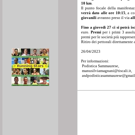
10 km
.
Il punto focale della manifesta
verrà dato alle ore 10:15
, a c
giovanili
avranno preso il via
al
Fino a giovedì 27 ci si potrà is
euro.
Premi
per i primi 3 assol
premi per le società più rappresen
Ritiro dei pettorali direttamente a
26/04/2023
Per informazioni:
Podistica Sammaurese,
manusilviamagnani@tiscali.it,
asdpodisticasammaurese@gmai