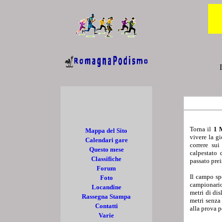
Torna il
1 
Mappa del Sito
vivere la gi
Calendari gare
correre sui
Questo mese
calpestato 
Classifiche
passato prei
Forum
Il campo sp
Foto
campionario 
Locandine
metri di di
Rassegna Stampa
metri senza
Contatti
alla prova 
Varie