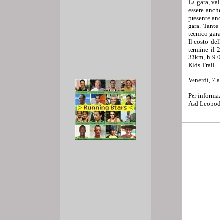
La gara, val
essere anche
presente an
gara. Tante
tecnico gar
Il costo de
termine il 2
33km, h 9.0
Kids Trail
Venerdì, 7 
Per informa
Asd Leopodis