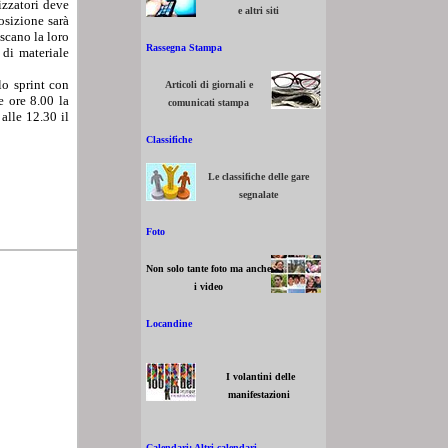
izzatori deve
e altri siti
posizione sarà
iscano la loro
Rassegna Stampa
 di materiale
lo sprint con
Articoli di giornali e
le ore 8.00 la
comunicati stampa
alle 12.30 il
Classifiche
Le classifiche delle gare
segnalate
Foto
Non solo tante foto ma anche
i video
Locandine
I volantini delle
manifestazioni
Calendari: Altri calendari