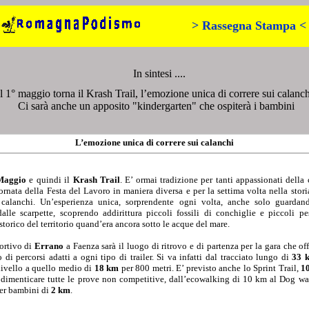
> Rassegna Stampa <
In sintesi ....
Il 1° maggio torna il Krash Trail, l’emozione unica di correre sui calanch
Ci sarà anche un apposito "kindergarten" che ospiterà i bambini
L’emozione unica di correre sui calanchi
Maggio
e quindi il
Krash Trail
. E’ ormai tradizione per tanti appassionati della 
ornata della Festa del Lavoro in maniera diversa e per la settima volta nella storia
 calanchi. Un’esperienza unica, sorprendente ogni volta, anche solo guardand
dalle scarpette, scoprendo addirittura piccoli fossili di conchiglie e piccoli pes
storico del territorio quand’era ancora sotto le acque del mare.
ortivo di
Errano
a Faenza sarà il luogo di ritrovo e di partenza per la gara che off
di percorsi adatti a ogni tipo di trailer. Si va infatti dal tracciato lungo di
33 
slivello a quello medio di
18 km
per 800 metri. E’ previsto anche lo Sprint Trail,
1
 dimenticare tutte le prove non competitive, dall’ecowalking di 10 km al Dog w
per bambini di
2 km
.