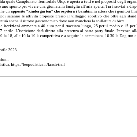
ida quale Campionato Territoriale Uisp, è aperta a tutti e nei propositi degli organ
 uno spunto per vivere una giornata in famiglia all’aria aperta. Tra i servizi a dis
che un
apposito “kindergarten” che ospiterà i bambini
in attesa che i genitori fin
 poi saranno le attività proposte presso il villaggio sportivo che oltre agli stand
antirà anche il ritrovo gastronomico dove non mancherà la spillatura di birra…
lle
iscrizioni
ammonta a 40 euro per il tracciato lungo, 25 per il medio e 15 per 
7 aprile. L’iscrizione darà diritto alla presenza al pasta party finale. Partenza al
0 la 18, alle 10 la 10 k competitiva e a seguire la camminata, 10.30 la Dog run e 
aprile 2023
zioni:
tica, https://leopodistica.it/krash-trail