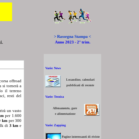
> Rassegna Stampa <
i.
Anno 2023 - 2° trim.
Varie: News
Locandine, calendari
corsa offroad
pubblicati di recente
 si tornerà a
o il terreno
ci, resti del
Varie: Tecnica
Allenamento, gare
rirà un vasto
e alimentazione
km
per 1.600
0 km
per 300
alk di
3 km
e
Varie: Zapping
Pagine interessanti di riviste