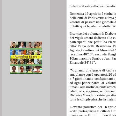
Splende il sole sulla decima edi
Domenica 16 aprile si è svolta l
della città di Forlì vestiti a fest
volontà di passare una giornata d
di tutti quei bambini e adulti ch
Il sorriso dei volontari di Diabe
dei vigili urbani dedicato alla c
partecipanti che partiti da Piazz
città: Parco della Resistenza, P
Agosto, Giardino dei Musei del 
race time 40’18’’, seconda Poggia
10km maschile Sambou Jean Paul 
Emanuele 34’ 31’’.
"Vogliamo dire grazie di cuore 
ambulanze con 9 operatori, 20 add
x 7 giorni hanno confezionato i p
ad ogni partecipante, ai volonta
urbani, alle nostre aziende amiche
edizione e raggiungere insieme
Diabetes Marathon esiste per dir
tutte le complessità che la mala
L’evento podistico del 16 april
vedrà protagonista la città di 
nuovamente Forlì il … con il cors