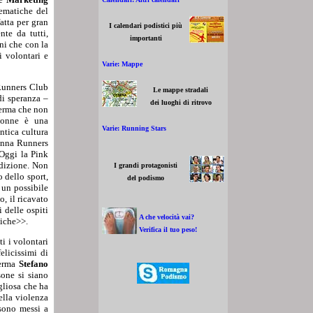
tematiche del
atta per gran
I calendari podistici più
te da tutti,
importanti
ni che con la
i volontari e
Varie: Mappe
Runners Club
Le mappe stradali
di speranza –
dei luoghi di ritrovo
ferma che non
 donne è una
Varie: Running Stars
ntica cultura
venna Runners
 Oggi la Pink
edizione. Non
I grandi protagonisti
 dello sport,
del podismo
 un possibile
, il ricavato
 delle ospiti
A che velocità vai?
tiche>>.
Verifica il tuo peso!
i i volontari
elicissimi di
ferma
Stefano
sone si siano
gliosa che ha
ella violenza
 sono messi a