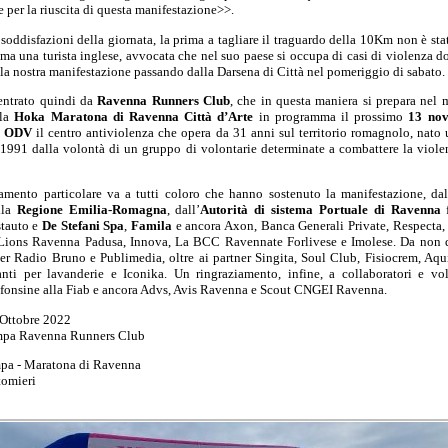
 per la riuscita di questa manifestazione>>.
 soddisfazioni della giornata, la prima a tagliare il traguardo della 10Km non è st
ma una turista inglese, avvocata che nel suo paese si occupa di casi di violenza d
 la nostra manifestazione passando dalla Darsena di Città nel pomeriggio di sabato.
entrato quindi da
Ravenna Runners Club
, che in questa maniera si prepara nel
lla
Hoka Maratona di Ravenna Città d’Arte
in programma il prossimo
13 no
a ODV
il centro antiviolenza che opera da 31 anni sul territorio romagnolo, nato 
 1991 dalla volontà di un gruppo di volontarie determinate a combattere la viole
amento particolare va a tutti coloro che hanno sostenuto la manifestazione, da
lla
Regione Emilia-Romagna
, dall’
Autorità di sistema Portuale di Ravenna
f
stauto e
De Stefani Spa
,
Famila
e ancora Axon, Banca Generali Private, Respecta,
Lions Ravenna Padusa, Innova, La BCC Ravennate Forlivese e Imolese. Da non d
er Radio Bruno e Publimedia, oltre ai partner Singita, Soul Club, Fisiocrem, Aqui
i per lavanderie e Iconika. Un ringraziamento, infine, a collaboratori e volo
lfonsine alla Fiab e ancora Advs, Avis Ravenna e Scout CNGEI Ravenna.
 Ottobre 2022
ampa Ravenna Runners Club
mpa - Maratona di Ravenna
tomieri