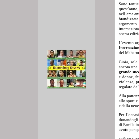
Sono tanti
quest’anno,
nell’area an
brandizzat
argomento 
internaziona
scorsa edizi
L’evento or
Internazion
del Mahatma
Gioia, sole
ancora una 
grande succ
e donne, fa
violenza, p
regalato da L
Alla partenz
allo sport e
e dalla neoe
Per l’occa
donandogli 
di Famila in
avuto per q
<<Siamo on