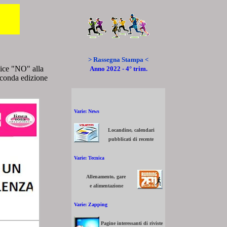
> Rassegna Stampa <
dice "NO" alla
Anno 2022 - 4° trim.
econda edizione
Varie: News
Locandine, calendari
pubblicati di recente
Varie: Tecnica
Allenamento, gare
e alimentazione
Varie: Zapping
Pagine interessanti di riviste