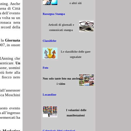
nning. Anche
e altri siti
sena di Città
sa dell’evento
Rassegna Stampa
a volta su un
cronaca nera
Articoli di giornali e
 record della
comunicati stampa
 la
Giornata
Classifiche
007, in onore
Le classifiche delle gare
segnalate
 RAnning che
menticare.
Un
rsone, uomini
Foto
iù forte alla
l fiocco nero
Non solo tante foto ma anche
i video
all’assessore
rica Moschini
Locandine
uesto evento
I volantini delle
a all’ingresso
manifestazioni
permercati ha
re
Marketing
Calendari: Altri calendari