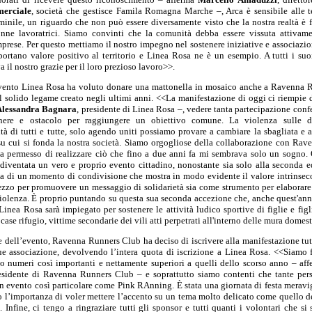
erciale
, società che gestisce Famila Romagna Marche –, Arca è sensibile alle 
nile, un riguardo che non può essere diversamente visto che la nostra realtà è f
nne lavoratrici. Siamo convinti che la comunità debba essere vissuta attivamen
prese. Per questo mettiamo il nostro impegno nel sostenere iniziative e associazio
portano valore positivo al territorio e Linea Rosa ne è un esempio. A tutti i suo
a il nostro grazie per il loro prezioso lavoro>>.
vento Linea Rosa ha voluto donare una mattonella in mosaico anche a Ravenna 
l solido legame creato negli ultimi anni. <<La manifestazione di oggi ci riempie 
Alessandra Bagnara
, presidente di Linea Rosa –, vedere tanta partecipazione con
enere e ostacolo per raggiungere un obiettivo comune. La violenza sulle
tà di tutti e tutte, solo agendo uniti possiamo provare a cambiare la sbagliata e a
 su cui si fonda la nostra società. Siamo orgogliose della collaborazione con Ra
a permesso di realizzare ciò che fino a due anni fa mi sembrava solo un sogno.
iventata un vero e proprio evento cittadino, nonostante sia solo alla seconda 
atta di un momento di condivisione che mostra in modo evidente il valore intrinseco
zzo per promuovere un messaggio di solidarietà sia come strumento per elaborare
violenza. È proprio puntando su questa sua seconda accezione che, anche quest'anno
inea Rosa sarà impiegato per sostenere le attività ludico sportive di figlie e figli
 case rifugio, vittime secondarie dei vili atti perpetrati all'interno delle mura domes
e dell’evento, Ravenna Runners Club ha deciso di iscrivere alla manifestazione tutt
e associazione, devolvendo l’intera quota di iscrizione a Linea Rosa. <<Siamo f
to numeri così importanti e nettamente superiori a quelli dello scorso anno – af
esidente di Ravenna Runners Club – e soprattutto siamo contenti che tante per
n evento così particolare come Pink RAnning. È stata una giornata di festa meravi
o l’importanza di voler mettere l’accento su un tema molto delicato come quello d
 Infine, ci tengo a ringraziare tutti gli sponsor e tutti quanti i volontari che si