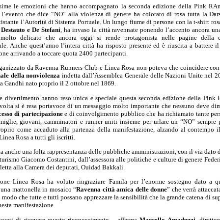
ssime le emozioni che hanno accompagnato la seconda edizione della Pink RA
 l’evento che dice “NO” alla violenza di genere ha colorato di rosa tutta la Dar
tistante l’Autorità di Sistema Portuale. Un lungo fiume di persone con la t-shirt ro
a
Destauto e De Stefani
, ha invaso la città ravennate ponendo l’accento ancora un
molto delicato che ancora oggi si rende protagonista nelle pagine della 
le. Anche quest’anno l’intera città ha risposto presente ed è riuscita a battere il
one arrivando a toccare quota 2400 partecipanti.
ganizzato da Ravenna Runners Club e Linea Rosa non poteva che coincidere con
ale della nonviolenza
indetta dall’Assemblea Generale delle Nazioni Unite nel 2
 Gandhi nato proprio il 2 ottobre nel 1869.
 e divertimento hanno reso unica e speciale questa seconda edizione della Pink
volta si è resa portavoce di un messaggio molto importante che nessuno deve di
esso di partecipazione
e di coinvolgimento pubblico che ha richiamato tante pe
miglie, giovani, camminatori e runner uniti insieme per urlare un “NO” sempre p
roprio come accaduto alla partenza della manifestazione, alzando al contempo i
inea Rosa a tutti gli iscritti.
a anche una folta rappresentanza delle pubbliche amministrazioni, con il via dato d
 turismo Giacomo Costantini, dall’assessora alle politiche e culture di genere Fede
letta alla Camera dei deputati, Ouidad Bakkali.
sione Linea Rosa ha voluto ringraziare Famila per l’enorme sostegno dato a q
una mattonella in mosaico “
Ravenna città amica delle donne
” che verrà attaccat
 modo che tutte e tutti possano apprezzare la sensibilità che la grande catena di su
uesta manifestazione.
orati di ricevere questo riconoscimento – afferma
Marcello Amaduzzi
, diretto