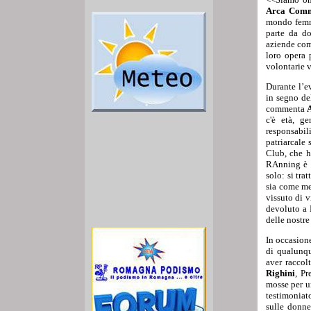
Arca Comm
mondo femmi
parte da do
aziende com
loro opera 
volontarie v
Durante l’e
in segno de
commenta
c'è età, g
responsabili
patriarcale
Club, che h
RAnning è d
solo: si tr
sia come me
vissuto di 
devoluto a L
delle nostre
In occasion
di qualunqu
aver raccol
Righini
, Pr
mosse per u
testimoniat
sulle donne.