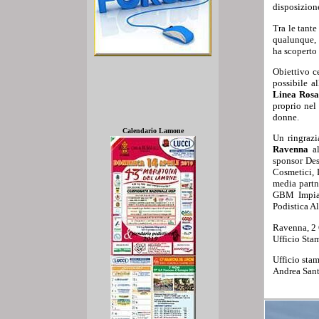
disposizione
Tra le tante
qualunque, 
ha scoperto
Obiettivo c
possibile a
Linea Ros
proprio nel
donne.
Calendario Lamone
Un ringrazi
Ravenna
a
sponsor De
Cosmetici, 
media partn
GBM Impiant
Podistica A
Ravenna, 2
Ufficio St
Ufficio sta
Andrea San