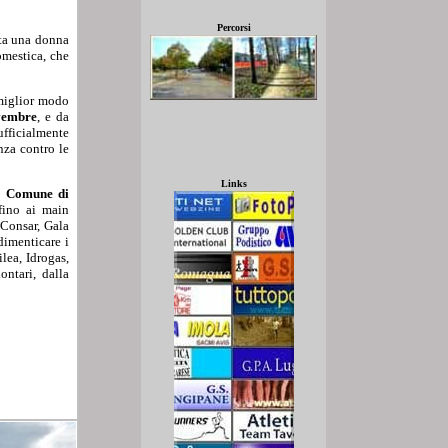
Percorsi
ata una donna
omestica, che
 miglior modo
vembre
, e da
ufficialmente
nza contro le
Links
l
Comune di
ino ai main
 Consar, Gala
imenticare i
lea, Idrogas,
ntari, dalla