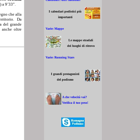
) a 9’33”.
I calendari podistici più
egno che alla
importanti
rritorio. Da
za del grande
Varie: Mappe
 anche oltre
Le mappe stradali
dei luoghi di ritrovo
Varie: Running Stars
I grandi protagonisti
del podismo
A che velocità vai?
Verifica il tuo peso!