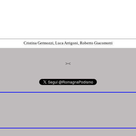
Cristina Germozzi, Luca Arrigoni, Roberto Giacomotti
>
<