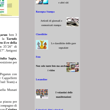
e altri siti
Rassegna Stampa
Articoli di giornali e
comunicati stampa
Classifiche
garun
: ben 3
e, la
Tartufo
o il re della
Le classifiche delle gare
n 35’26” di
segnalate
17”. Arrigoni
Foto
iulia Sapia
,
posizione per
Non solo tante foto ma anche
i video
 Pegarun con
 Cappelletti
Locandine
Trail Team) a
sella Munari
I volantini delle
manifestazioni
a piazza per
 compagno di
n con
Cristina
Calendari: Altri calendari