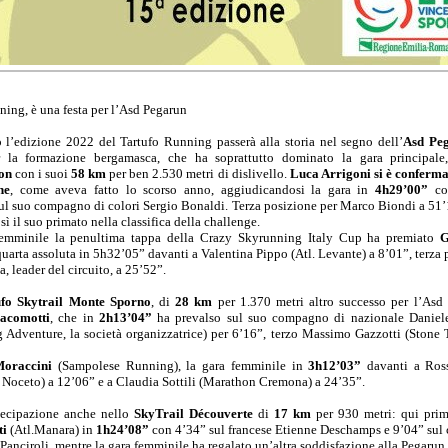
ning, è una festa per l’Asd Pegarun
 l’edizione 2022 del Tartufo Running passerà alla storia nel segno dell’
Asd Pe
er la formazione bergamasca, che ha soprattutto dominato la gara principal
on
con i suoi
58 km
per ben 2.530 metri di dislivello.
Luca Arrigoni si è confermat
ne
, come aveva fatto lo scorso anno, aggiudicandosi la gara in
4h29’00”
co
ul suo compagno di colori Sergio Bonaldi. Terza posizione per Marco Biondi a 51’
ì il suo primato nella classifica della challenge.
emminile la penultima tappa della Crazy Skyrunning Italy Cup ha premiato
G
quarta assoluta in 5h32’05” davanti a Valentina Pippo (Atl. Levante) a 8’01”, terza 
, leader del circuito, a 25’52”.
ufo Skytrail Monte Sporno
, di
28 km
per 1.370 metri altro successo per l’Asd
acomotti
, che in
2h13’04”
ha prevalso sul suo compagno di nazionale Daniele
 Adventure, la società organizzatrice) per 6’16”, terzo Massimo Gazzotti (Stone 
Moraccini
(Sampolese Running), la gara femminile in
3h12’03”
davanti a Ros
 Noceto) a 12’06” e a Claudia Sottili (Marathon Cremona) a 24’35”.
tecipazione anche nello
SkyTrail Découverte
di
17 km
per 930 metri: qui prim
ti
(Atl.Manara) in
1h24’08”
con 4’34” sul francese Etienne Deschamps e 9’04” sul
Panciroli, mentre la gara femminile ha regalato un’altra soddisfazione alla Pegaru