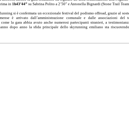
rima in
1h43’44”
su Sabrina Polito a 2’50” e Antonella Bignardi (Stone Trail Team
Running si è confermata un eccezionale festival del podismo offroad, grazie al sost
rmense è arrivato dall’amministrazione comunale e dalle associazioni del te
e come la gara abbia avuto anche numerosi partecipanti stranieri, a testimonian
 anno dopo anno la sfida principale dello skyrunning emiliano sta riscuotendo