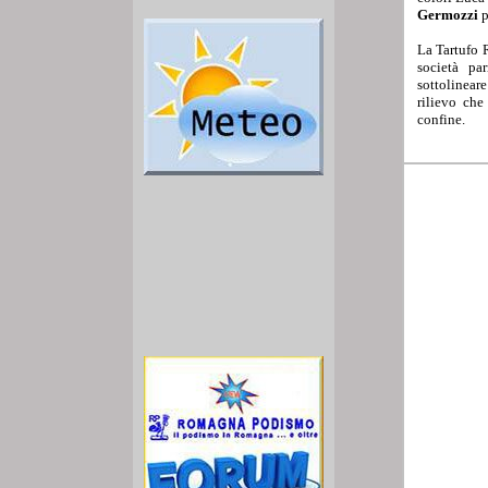
Germozzi
p
La Tartufo 
società pa
sottolinear
rilievo che
confine.