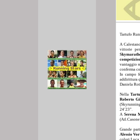
Tartufo Run
A Calestano
vittorie p
Skymarath
competizio
vantaggio s
conferma cos
In campo f
addirittura 
Daniela Rota
Nella
Tart
Roberto Gi
(Skyrunning
24’23”.
A
Serena 
(Atl.Casone
Grande par
Alessio Vor
colori Luca 