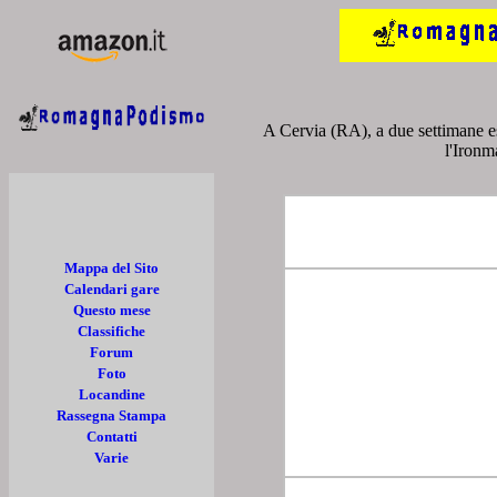
A Cervia (RA), a due settimane esa
l'Ironma
Mappa del Sito
Calendari gare
Questo mese
Classifiche
Forum
Foto
Locandine
Rassegna Stampa
Contatti
Varie