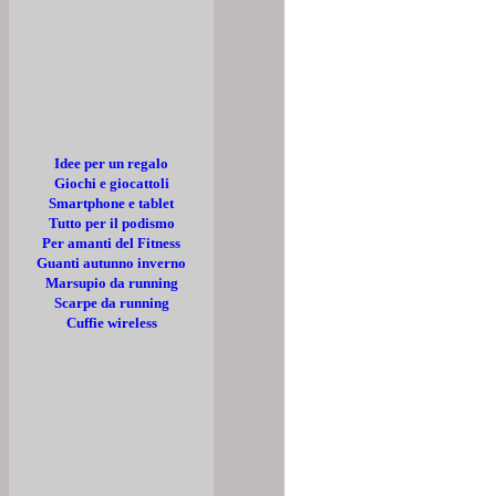
Idee per un regalo
Giochi e giocattoli
Smartphone e tablet
Tutto per il podismo
Per amanti del Fitness
Guanti autunno inverno
Marsupio da running
Scarpe da running
Cuffie wireless