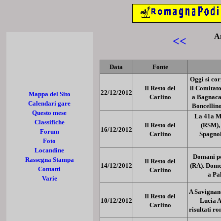
A
<<
Data
Fonte
Oggi si cor
Il Resto del
il Comitat
22/12/2012
Mappa del Sito
Carlino
a Bagnacav
Calendari gare
Boncellino
Questo mese
La 41a Ma
Classifiche
Il Resto del
(RSM),
16
/12/2012
Forum
Carlino
Spagnoli
Foto
Locandine
Domani po
Rassegna Stampa
Il Resto del
14
/12/2012
(RA). Dome
Contatti
Carlino
a Pa
Varie
A Savignan
Il Resto del
10
/12/2012
Lucia A
Carlino
risultati r