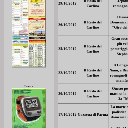
Il Resto del
Jepkur
29/10/2012
Carlino
romagnol
Domani
Il Resto del
Domenica m
26/10/2012
Carlino
"Giro dei
Gran succe
più vel
Il Resto del
25/10/2012
pomeriggio
Carlino
Stepha
A Cotign
Il Resto del
Nanu, a Rim
22/10/2012
Carlino
romagnoli (
manifes
Tecnica
Questo po
Il Resto del
20/10/2012
mattina la
Carlino
3a "M
La morte d
podistica
17/10/2012
Gazzetta di Parma
domenica s