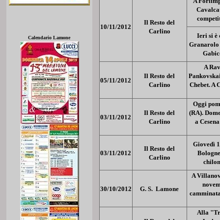
A Forlimp
Cavalcat
competit
Il Resto del
10/11/2012
Carlino
Ieri si 
Calendario Lamone
Granarolo 
Gabicc
A Rav
Il Resto del
Pankovskai
05/11/2012
Carlino
Chebet. A 
Oggi pome
Il Resto del
(RA). Dome
03/11/2012
Carlino
a Cesena
Giovedì 1
Il Resto del
03/11/2012
Bologne
Carlino
chilo
A Villanov
novemb
30/10/2012
G. S. Lamone
camminata 
Alla "Tr