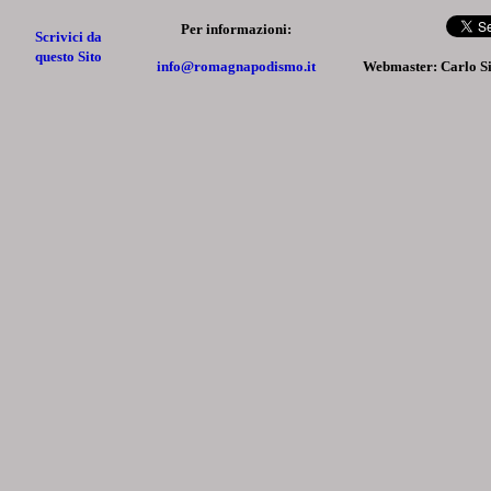
Per informazioni:
Scrivici da
questo Sito
info@romagnapodismo.it
Webmaster: Carlo S