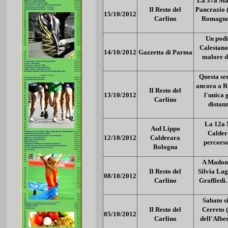
La 37a Mar
Il Resto del
Pancrazio 
15/10/2012
Carlino
Romagnol
Un podi
Calestano
14/10/2012
Gazzetta di Parma
malore d
Questa se
ancora a R
Il Resto del
13/10/2012
l'unica 
Carlino
distan
La 12a 
Asd Lippo
Caldera
12/10/2012
Calderara
percorso
Bologna
A Madonn
Il Resto del
Silvia Lag
08/10/2012
Carlino
Graffiedi
Sabato s
Il Resto del
Cerreto 
05/10/2012
Carlino
dell'Albe