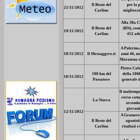
Il Resto del
per la 
21/11/2012
Carlino
migliorat
Alla 38a C
Il Resto del
(RN), com
19/11/2012
Carlino
452 atl
A Palermo,
18/11/2012
Il Messaggero.it
anni 46, m
Maratona d
Pietro Col
100 km del
della 100
16/11/2012
Passatore
generale 
Il maltempo
corsa camp
La Nuova
seconda
giovani
12/11/2012
A Granarol
Il Resto del
agonist
Carlino
risultati 