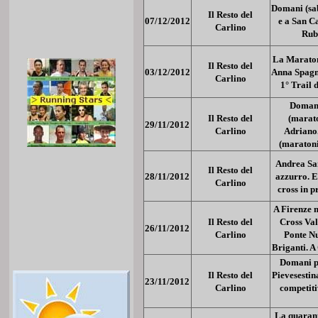
Domani (sab
Il Resto del
07/12/2012
e a San C
Carlino
Rubi
La Maraton
Il Resto del
03/12/2012
Anna Spagno
Carlino
1° Trail 
Domani
Il Resto del
(marato
29/11/2012
Carlino
Adriano
(maratoni
Andrea San
Il Resto del
28/11/2012
azzurro. E
Carlino
cross in 
A Firenze 
Il Resto del
Cross Val
26/11/2012
Carlino
Ponte N
Briganti. A
Domani p
Il Resto del
Pievesestin
23/11/2012
Carlino
competiti
La quarant