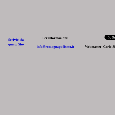
Per informazioni:
Scrivici da
questo Sito
info@romagnapodismo.it
Webmaster: Carlo S