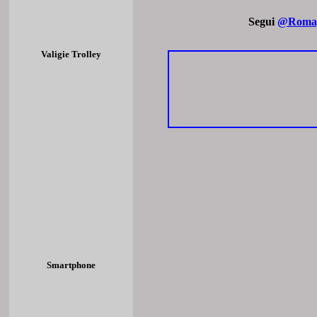
Segui
@Romag
Valigie Trolley
Smartphone