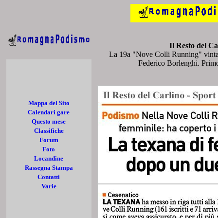
Il Resto del C
La 19a "Nove Colli Running" vinta
Federico Borlenghi. Prim
Mappa del Sito
Calendari gare
Questo mese
Classifiche
Forum
Foto
Locandine
Rassegna Stampa
Contatti
Varie