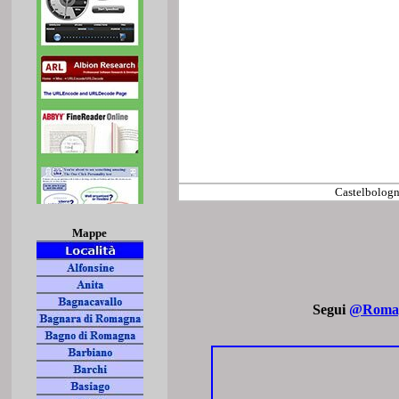
Castelbologne
Mappe
Segui
@Romag