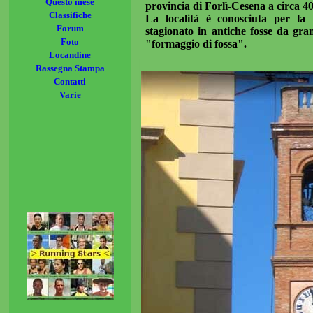
Questo mese
provincia di Forlì-Cesena a circa 4
Classifiche
La località è conosciuta per la
Forum
stagionato in antiche fosse da gra
Foto
"formaggio di fossa".
Locandine
Rassegna Stampa
Contatti
Varie