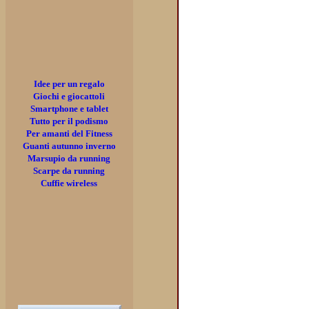
Idee per un regalo
Giochi e giocattoli
Smartphone e tablet
Tutto per il podismo
Per amanti del Fitness
Guanti autunno inverno
Marsupio da running
Scarpe da running
Cuffie wireless