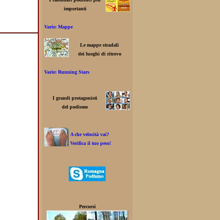
importanti
Varie: Mappe
Le mappe stradali
dei luoghi di ritrovo
Varie: Running Stars
I grandi protagonisti
del podismo
A che velocità vai?
Verifica il tuo peso!
Percorsi