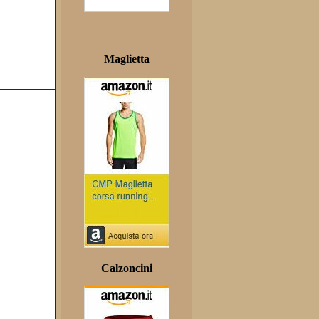
Maglietta
Calzoncini