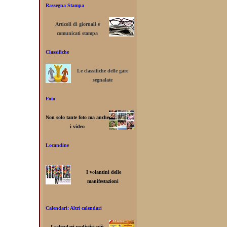
Rassegna Stampa
Articoli di giornali e
comunicati stampa
Classifiche
Le classifiche delle gare
segnalate
Foto
Non solo tante foto ma anche
i video
Locandine
I volantini delle
manifestazioni
Calendari: Altri calendari
I calendari podistici più