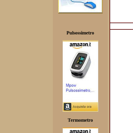
Pulsossimetro
Termometro