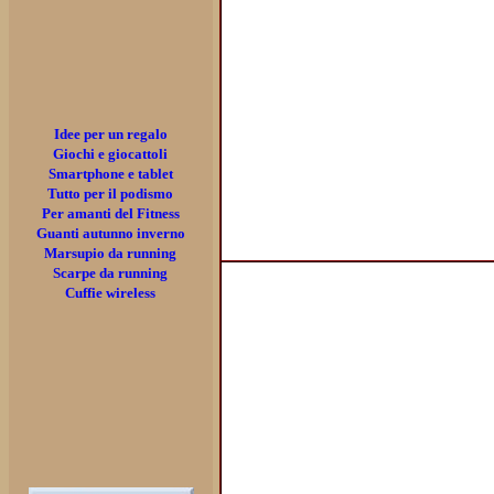
Idee per un regalo
Giochi e giocattoli
Smartphone e tablet
Tutto per il podismo
Per amanti del Fitness
Guanti autunno inverno
Marsupio da running
Scarpe da running
Cuffie wireless