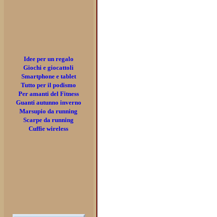
Idee per un regalo
Giochi e giocattoli
Smartphone e tablet
Tutto per il podismo
Per amanti del Fitness
Guanti autunno inverno
Marsupio da running
Scarpe da running
Cuffie wireless