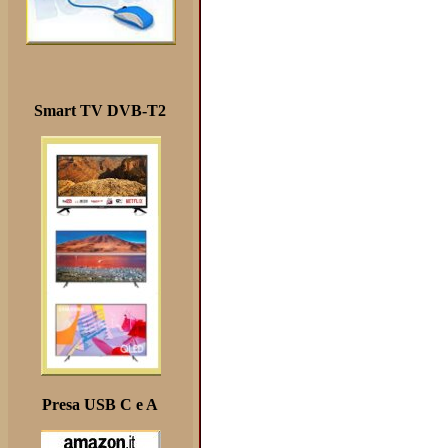
Smart TV DVB-T2
Presa USB C e A