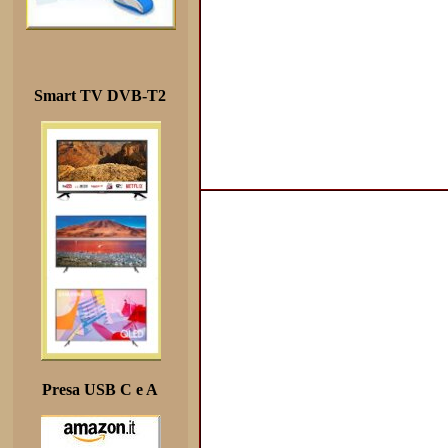
Smart TV DVB-T2
Presa USB C e A