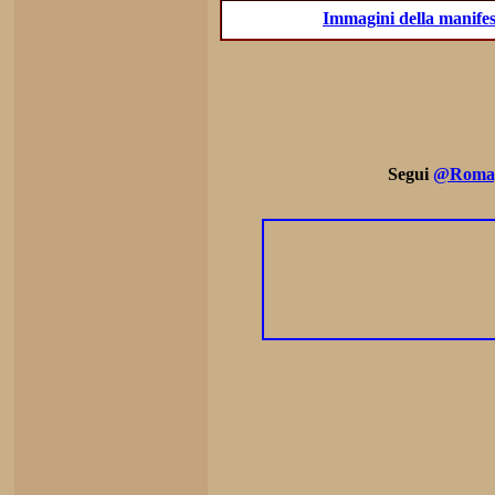
Immagini della manifes
Segui
@Romag