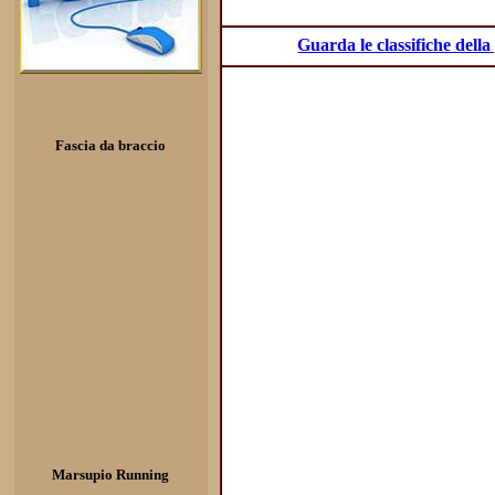
Guarda le classifiche dell
Fascia da braccio
Marsupio Running