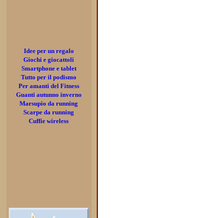
Idee per un regalo
Giochi e giocattoli
Smartphone e tablet
Tutto per il podismo
Per amanti del Fitness
Guanti autunno inverno
Marsupio da running
Scarpe da running
Cuffie wireless