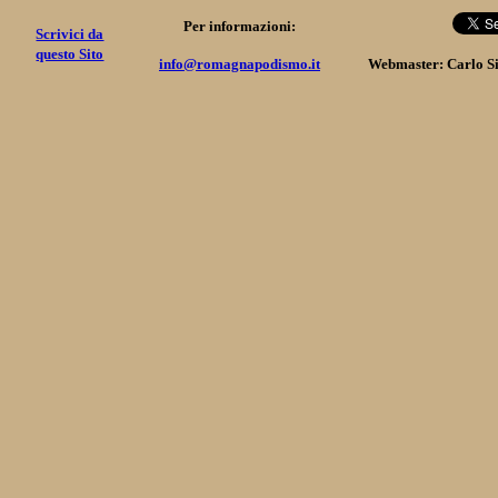
Per informazioni:
Scrivici da
questo Sito
info@romagnapodismo.it
Webmaster: Carlo S