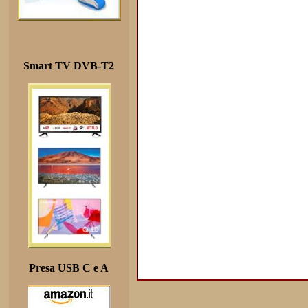
Smart TV DVB-T2
Presa USB C e A