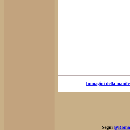
Immagini della manifes
Segui
@Romag