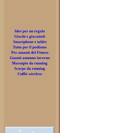
Idee per un regalo
Giochi e giocattoli
Smartphone e tablet
Tutto per il podismo
Per amanti del Fitness
Guanti autunno inverno
Marsupio da running
Scarpe da running
Cuffie wireless