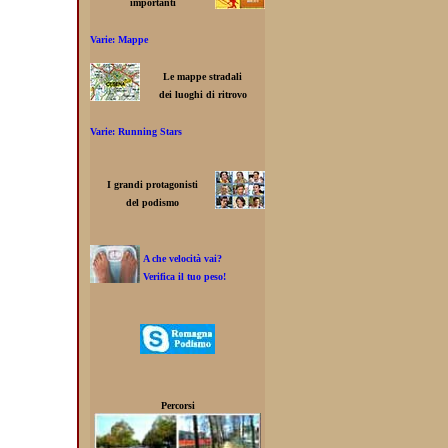
importanti
Varie: Mappe
Le mappe stradali
dei luoghi di ritrovo
Varie: Running Stars
I grandi protagonisti
del podismo
A che velocità vai?
Verifica il tuo peso!
Percorsi