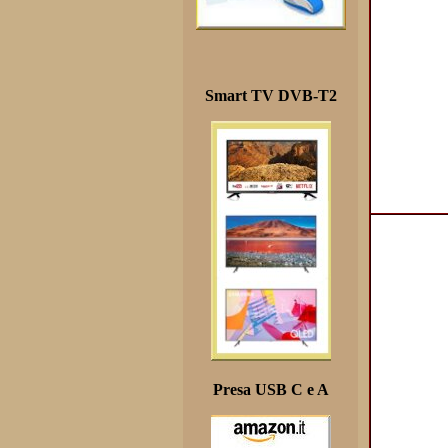
Smart TV DVB-T2
Presa USB C e A