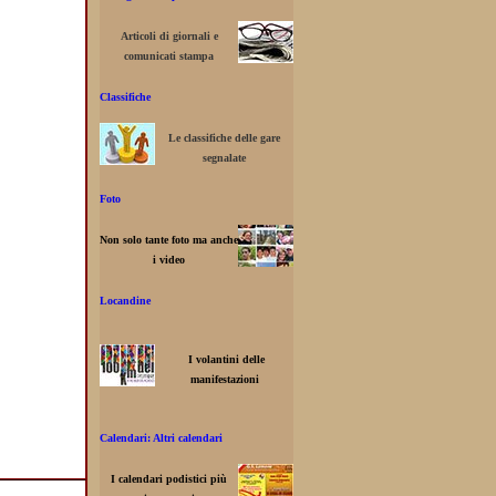
Articoli di giornali e
comunicati stampa
Classifiche
Le classifiche delle gare
segnalate
Foto
Non solo tante foto ma anche
i video
Locandine
I volantini delle
manifestazioni
Calendari: Altri calendari
I calendari podistici più