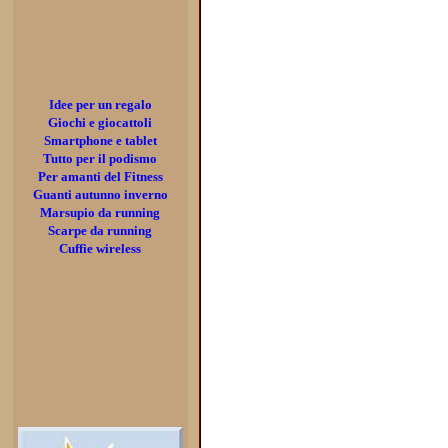
Idee per un regalo
Giochi e giocattoli
Smartphone e tablet
Tutto per il podismo
Per amanti del Fitness
Guanti autunno inverno
Marsupio da running
Scarpe da running
Cuffie wireless