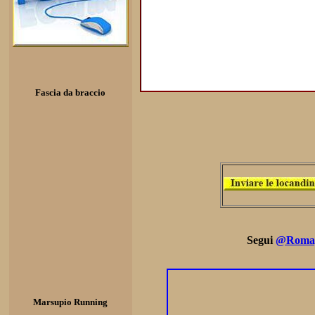
Fascia da braccio
Segui
@Romag
Marsupio Running