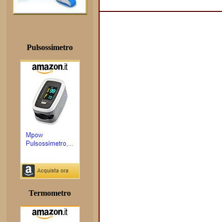
Pulsossimetro
Termometro