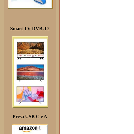
Smart TV DVB-T2
Presa USB C e A