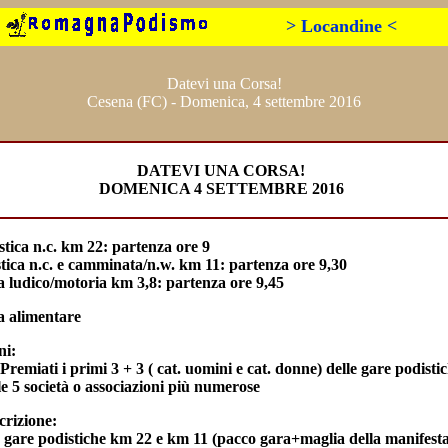
> Locandine <
Datevi una Corsa!
Cesena (FC) - Domenica, 4 settembre 2016
DATEVI UNA CORSA!
DOMENICA 4 SETTEMBRE 2016
tica n.c. km 22: partenza ore 9
tica n.c. e camminata/n.w. km 11: partenza ore 9,30
 ludico/motoria km 3,8: partenza ore 9,45
a alimentare
ni:
remiati i primi 3 + 3 ( cat. uomini e cat. donne) delle gare podist
le 5 società o associazioni più numerose
crizione:
e gare podistiche km 22 e km 11 (pacco gara+maglia della manifesta