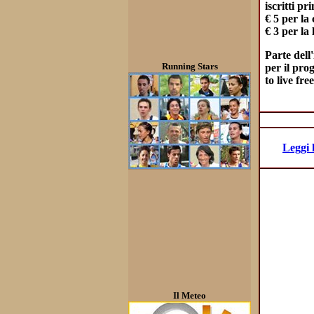
iscritti pr
€ 5 per l
€ 3 per la
Parte dell
Running Stars
per il pro
to live free
Leggi 
Il Meteo