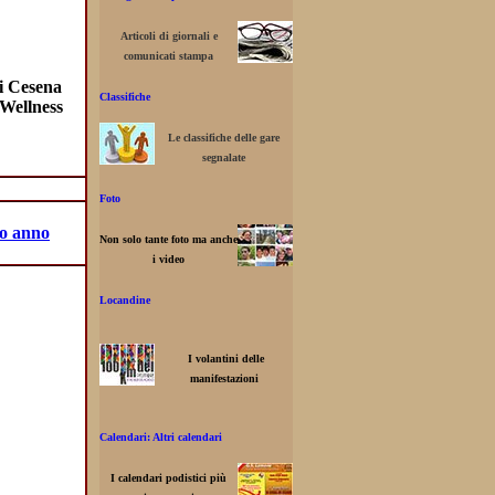
Articoli di giornali e
comunicati stampa
di Cesena
Classifiche
 Wellness
Le classifiche delle gare
segnalate
Foto
so anno
Non solo tante foto ma anche
i video
Locandine
I volantini delle
manifestazioni
Calendari: Altri calendari
I calendari podistici più