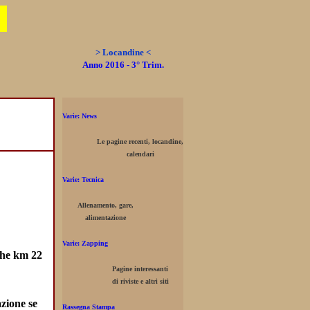
> Locandine <
Anno 2016 - 3° Trim.
Varie: News
Le pagine recenti, locandine,
calendari
Varie: Tecnica
Allenamento, gare,
alimentazione
Varie: Zapping
iche km 22
Pagine interessanti
di riviste e altri siti
zione se
Rassegna Stampa