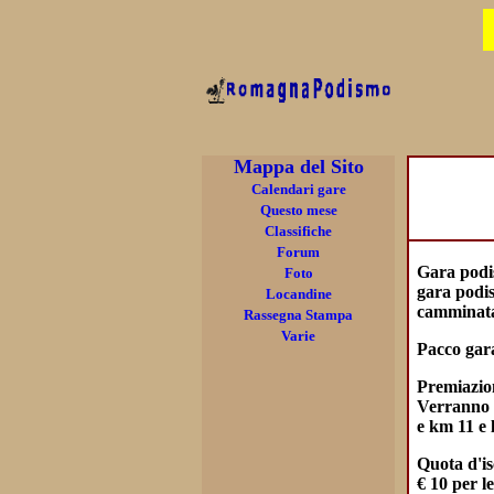
Mappa del Sito
Calendari gare
Questo mese
Classifiche
Forum
Gara podis
Foto
gara podis
Locandine
camminata
Rassegna Stampa
Varie
Pacco gar
Premiazio
Verranno P
e km 11 e 
Quota d'is
€ 10 per l