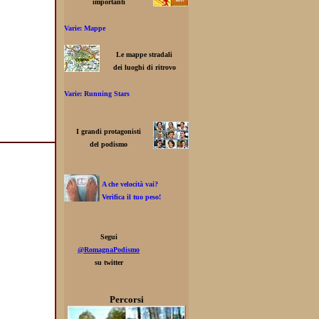
importanti
Varie: Mappe
Le mappe stradali
dei luoghi di ritrovo
Varie: Running Stars
I grandi protagonisti
del podismo
A che velocità vai?
Verifica il tuo peso!
Segui
@RomagnaPodismo
su twitter
Percorsi