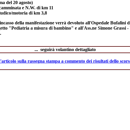
ima del 20 agosto)
a camminata e N.W. di km 11
 ludico/motoria di km 3,8
'incasso della manifestazione verrà devoluto all'Ospedale Bufalini 
getto "Pediatria a misura di bambino" e all'Ass.ne Simone Grassi -
.
... seguirà volantino dettagliato
l'articolo sulla rassegna stampa a commento dei risultati dello scor