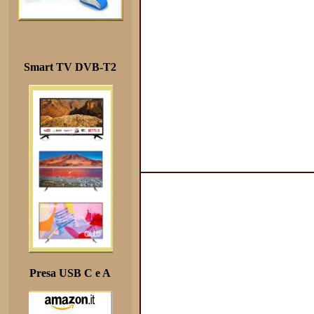
Smart TV DVB-T2
Presa USB C e A