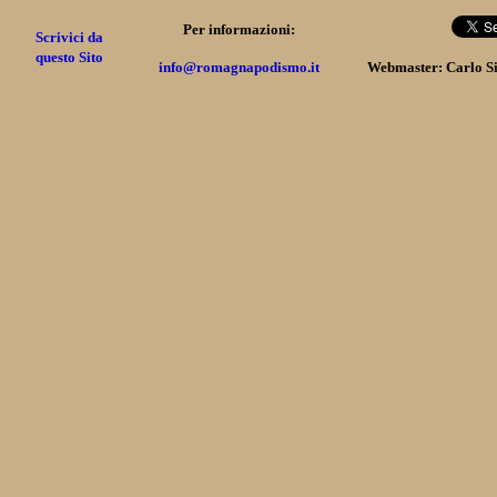
Per informazioni:
Scrivici da
questo Sito
info@romagnapodismo.it
Webmaster: Carlo S