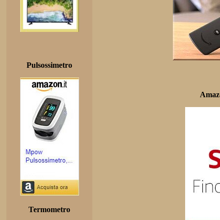
Pulsossimetro
Amazo
Termometro