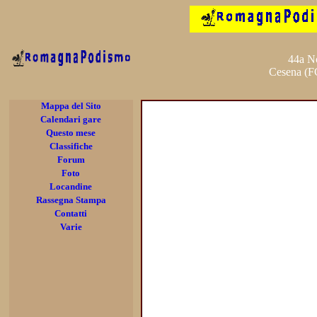
44a No
Cesena (FC
Mappa del Sito
Calendari gare
Questo mese
Classifiche
Forum
Foto
Locandine
Rassegna Stampa
Contatti
Varie