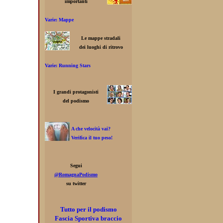
importanti
Varie: Mappe
Le mappe stradali
dei luoghi di ritrovo
Varie: Running Stars
I grandi protagonisti
del podismo
A che velocità vai?
Verifica il tuo peso!
Segui
@RomagnaPodismo
su twitter
Tutto per il podismo
Fascia Sportiva braccio