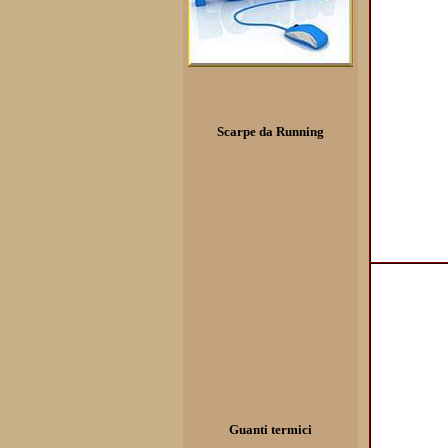
Scarpe da Running
Guanti termici