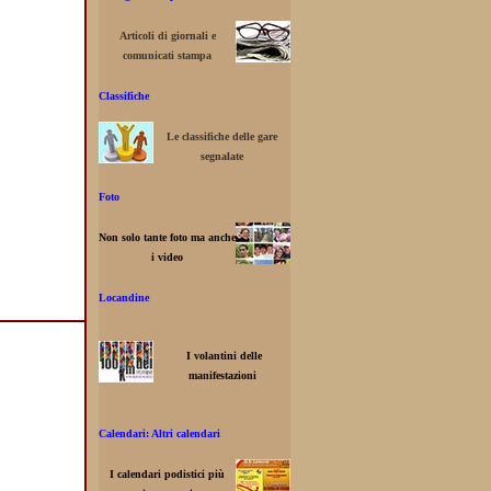
Articoli di giornali e
comunicati stampa
Classifiche
Le classifiche delle gare
segnalate
Foto
Non solo tante foto ma anche
i video
Locandine
I volantini delle
manifestazioni
Calendari: Altri calendari
I calendari podistici più