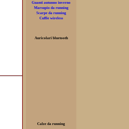
Guanti autunno inverno
Marsupio da running
Scarpe da running
Cuffie wireless
Auricolari bluetooth
Calze da running