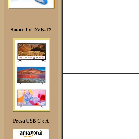
Smart TV DVB-T2
Presa USB C e A