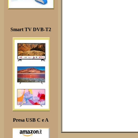
Smart TV DVB-T2
Presa USB C e A