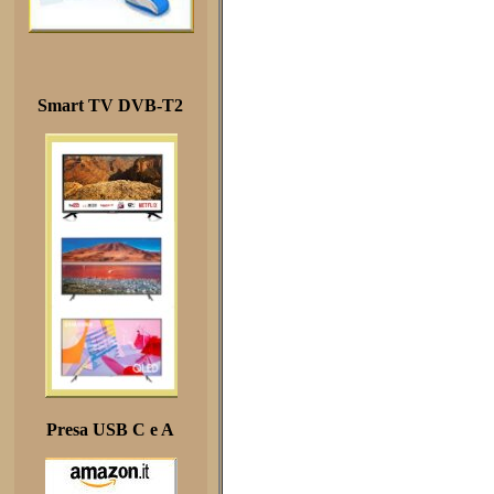
Smart TV DVB-T2
Presa USB C e A