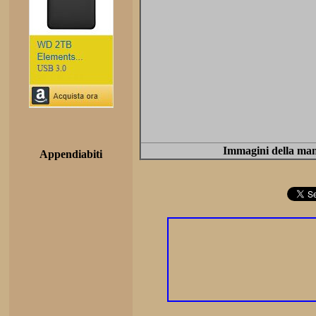
Immagini della mani
Appendiabiti