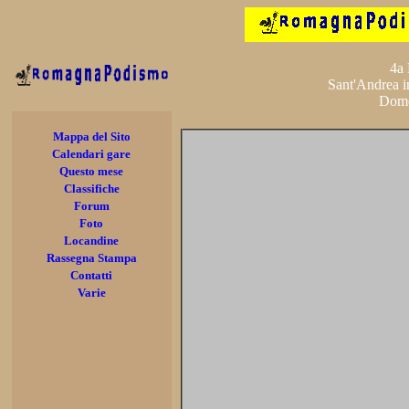
4a 
Sant'Andrea i
Dome
Mappa del Sito
Calendari gare
Questo mese
Classifiche
Forum
Foto
Locandine
Rassegna Stampa
Contatti
Varie