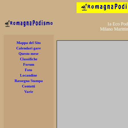
1a Eco Podis
Milano Maritti
Mappa del Sito
Calendari gare
Questo mese
Classifiche
Forum
Foto
Locandine
Rassegna Stampa
Contatti
Varie