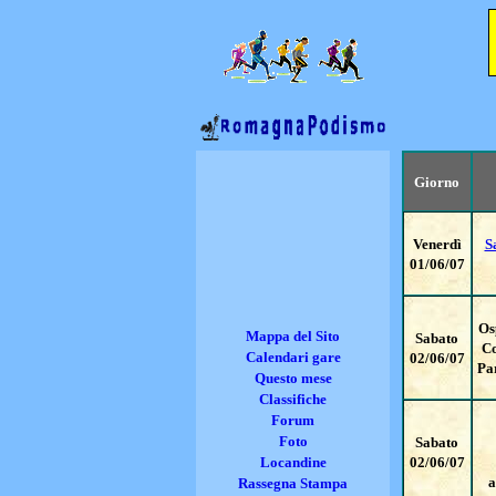
Giorno
Venerdì
S
01/06/07
Os
Mappa del Sito
Sabato
Co
Calendari gare
02/06/07
Pa
Questo mese
Classifiche
Forum
Foto
Sabato
Locandine
02/06/07
a
Rassegna Stampa