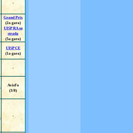
-
Grand Prix
(2a gara)
UISP RA su
strada
(5a gara)
UISP CE
(1a gara)
-
AvisFo
5
(3/8)
-
5