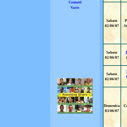
Contatti
Varie
Sabato
P
02/06/07
S
Sabato
02/06/07
Sabato
02/06/07
Domenica
C
03/06/07