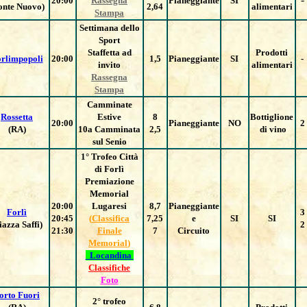
20:00
Rassegna
Pianeggiante
SI
onte Nuovo)
2,64
alimentari
Stampa
Settimana dello
Sport
Staffetta ad
Prodotti
rlimpopoli
20:00
1,5
Pianeggiante
SI
-
invito
alimentari
Rassegna
Stampa
Camminate
Rossetta
Estive
8
Bottiglione
20:00
Pianeggiante
NO
2
(RA)
10a Camminata
2,5
di vino
sul Senio
1° Trofeo Città
di Forlì
Premiazione
Memorial
20:00
Lugaresi
8,7
Pianeggiante
Forlì
3
20:45
(
Classifica
7,25
e
SI
SI
iazza Saffi)
2
21:30
Finale
7
Circuito
Memorial
)
Locandina
Classifiche
Foto
orto Fuori
2° trofeo