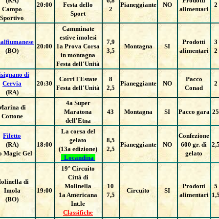
(RA)
6,8
Prodotti
20:00
Festa dello
Pianeggiante
NO
2
Campo
2
alimentari
Sport
Sportivo
Camminate
estive imolesi
alfiumanese
7,9
Prodotti
3
20:00
1a Prova Corsa
Montagna
SI
(BO)
3,5
alimentari
2
in montagna
Festa dell'Unità
isignano di
Corri l'Estate
8
Pacco
Cervia
20:30
Pianeggiante
NO
2
Festa dell'Unità
2,5
Conad
(RA)
4a Super
Marina di
Maratona
43
Montagna
SI
Pacco gara
25
Cottone
dell'Etna
La corsa del
Filetto
Confezione
gelato
8,5
(RA)
18:00
Pianeggiante
NO
600 gr. di
2,
(13a edizione)
2,5
o Magic Gel
gelato
Locandina
19° Circuito
Città di
olinella di
Molinella
10
Prodotti
5
Imola
19:00
Circuito
SI
1a Americana
7,5
alimentari
1,
(BO)
Int.le
Classifiche