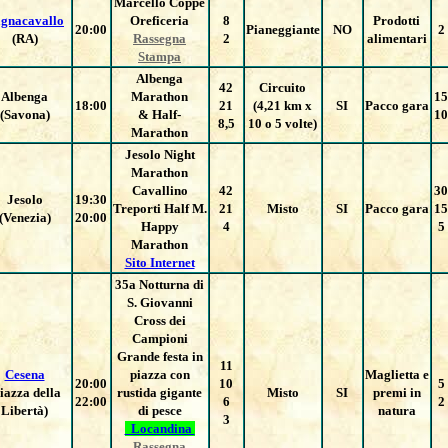
Marcello Coppe
gnacavallo
Oreficeria
8
Prodotti
20:00
Pianeggiante
NO
2
(RA)
Rassegna
2
alimentari
Stampa
Albenga
42
Circuito
Albenga
Marathon
15
18:00
21
(4,21 km x
SI
Pacco gara
(Savona)
& Half-
10
8,5
10 o 5 volte)
Marathon
Jesolo Night
Marathon
Cavallino
42
30
Jesolo
19:30
Treporti Half M.
21
Misto
SI
Pacco gara
15
(Venezia)
20:00
Happy
4
5
Marathon
Sito Internet
35a Notturna di
S. Giovanni
Cross dei
Campioni
Grande festa in
11
Cesena
piazza con
Maglietta e
20:00
10
5
iazza della
rustida gigante
Misto
SI
premi in
22:00
6
2
Libertà)
di pesce
natura
3
Locandina
Rassegna