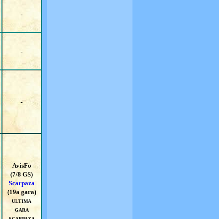
-
-
-
AvisFo
(7/8 GS)
Scarpaza
(19a gara)
ULTIMA
GARA
SCARPAZA