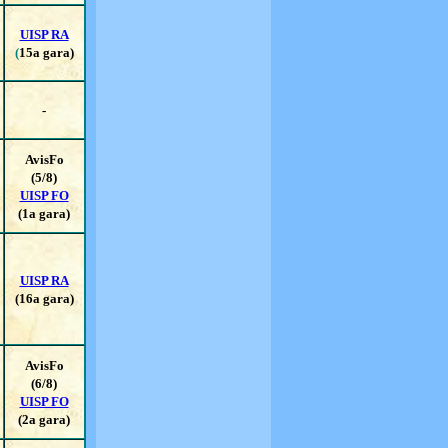
UISP RA
(
15a gara)
-
AvisFo
(5/8)
UISP FO
(1a gara)
UISP RA
(16a gara)
AvisFo
(6/8)
UISP FO
(2a gara)