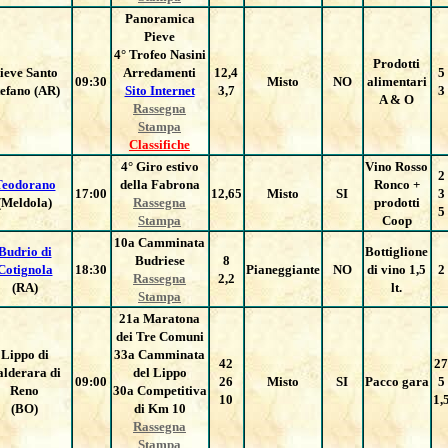
Panoramica
Pieve
4° Trofeo Nasini
Prodotti
ieve Santo
Arredamenti
12,4
5
09:30
Misto
NO
alimentari
tefano (AR)
Sito Internet
3,7
3
A & O
Rassegna
Stampa
Classifiche
4° Giro estivo
Vino Rosso
2
Teodorano
della Fabrona
Ronco +
17:00
12,65
Misto
SI
3
(Meldola)
Rassegna
prodotti
5
Stampa
Coop
10a Camminata
Budrio di
Bottiglione
Budriese
8
Cotignola
18:30
Pianeggiante
NO
di vino 1,5
2
Rassegna
2,2
(RA)
lt.
Stampa
21a Maratona
dei Tre Comuni
Lippo di
33a Camminata
42
27
alderara di
del Lippo
09:00
26
Misto
SI
Pacco gara
5
Reno
30a Competitiva
10
1,
(BO)
di Km 10
Rassegna
Stampa