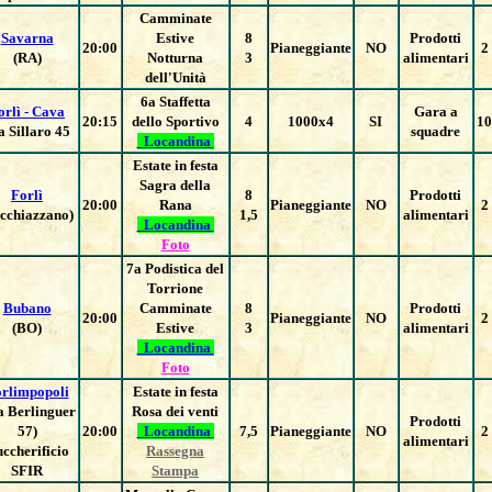
Camminate
Savarna
Estive
8
Prodotti
20:00
Pianeggiante
NO
2
(RA)
Notturna
3
alimentari
dell'Unità
6a Staffetta
orlì - Cava
Gara a
20:15
dello Sportivo
4
1000x4
SI
10
a Sillaro 45
squadre
Locandina
Estate in festa
Sagra della
Forlì
8
Prodotti
20:00
Rana
Pianeggiante
NO
2
ecchiazzano)
1,5
alimentari
Locandina
Foto
7a Podistica del
Torrione
Bubano
Camminate
8
Prodotti
20:00
Pianeggiante
NO
2
(BO)
Estive
3
alimentari
Locandina
Foto
rlimpopoli
Estate in festa
a Berlinguer
Rosa dei venti
Prodotti
57)
20:00
Locandina
7,5
Pianeggiante
NO
2
alimentari
ccherificio
Rassegna
SFIR
Stampa