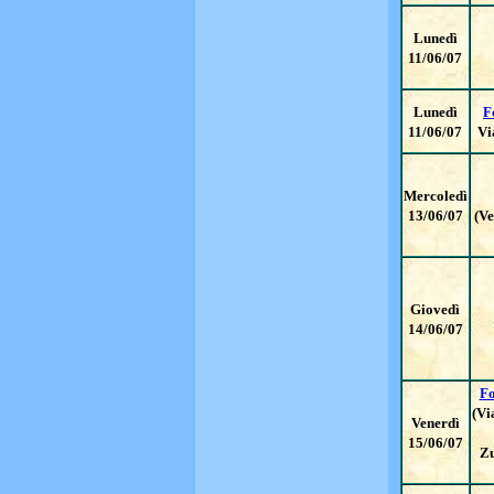
Lunedì
11/06/07
Lunedì
F
11/06/07
Vi
Mercoledì
13/06/07
(V
Giovedì
14/06/07
Fo
(Vi
Venerdì
15/06/07
Zu