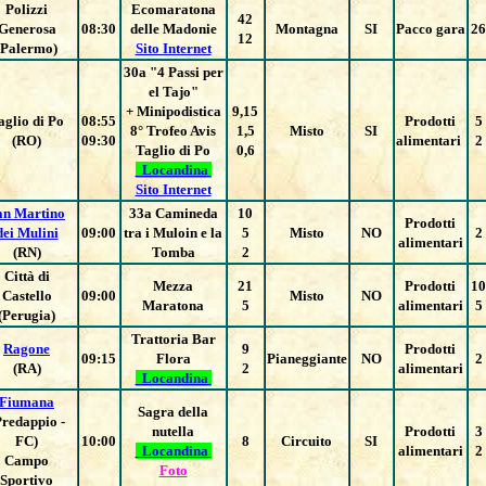
Polizzi
Ecomaratona
42
Generosa
08:30
delle Madonie
Montagna
SI
Pacco gara
26
12
(Palermo)
Sito Internet
30a "4 Passi per
el Tajo"
+ Minipodistica
9,15
aglio di Po
08:55
Prodotti
5
8° Trofeo Avis
1,5
Misto
SI
(RO)
09:30
alimentari
2
Taglio di Po
0,6
Locandina
Sito Internet
an Martino
33a Camineda
10
Prodotti
dei Mulini
09:00
tra i Muloin e la
5
Misto
NO
2
alimentari
(RN)
Tomba
2
Città di
Mezza
21
Prodotti
10
Castello
09:00
Misto
NO
Maratona
5
alimentari
5
(Perugia)
Trattoria Bar
Ragone
9
Prodotti
09:15
Flora
Pianeggiante
NO
2
(RA)
2
alimentari
Locandina
Fiumana
Sagra della
Predappio -
nutella
Prodotti
3
FC)
10:00
8
Circuito
SI
Locandina
alimentari
2
Campo
Foto
Sportivo