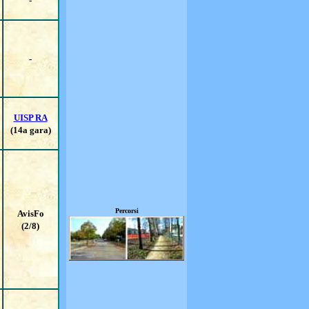
-
-
UISP RA
(14a gara)
Percorsi
AvisFo
(2/8)