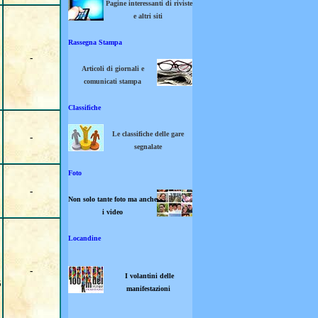
Pagine interessanti di riviste
e altri siti
Rassegna Stampa
-
Articoli di giornali e
comunicati stampa
Classifiche
Le classifiche delle gare
-
segnalate
Foto
-
Non solo tante foto ma anche
i video
Locandine
-
I volantini delle
5
manifestazioni