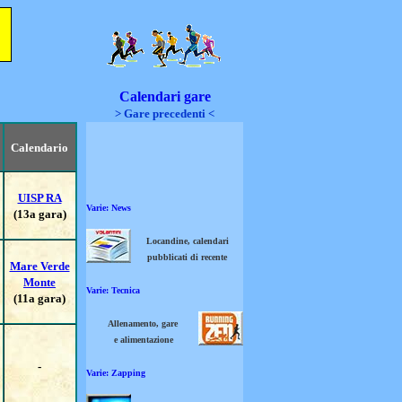
Calendari gare
> Gare precedenti <
Calendario
UISP RA
Varie: News
(13a gara)
Locandine, calendari
pubblicati di recente
Mare Verde
Monte
Varie: Tecnica
(11a gara)
Allenamento, gare
e alimentazione
-
Varie: Zapping