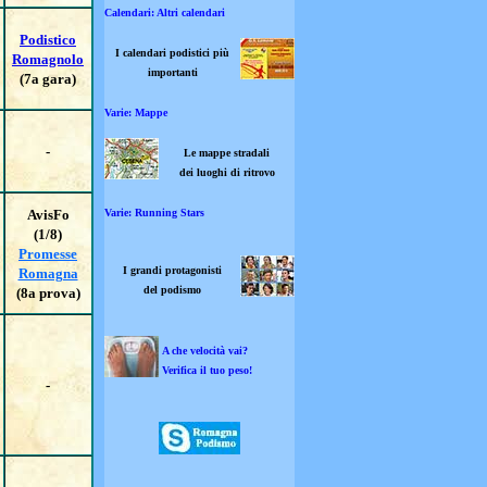
Calendari: Altri calendari
Podistico
I calendari podistici più
Romagnolo
importanti
(7a gara)
Varie: Mappe
-
Le mappe stradali
dei luoghi di ritrovo
AvisFo
Varie: Running Stars
(1/8)
Promesse
I grandi protagonisti
Romagna
del podismo
(8a prova)
A che velocità vai?
Verifica il tuo peso!
-