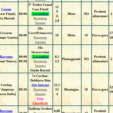
3° Trofeo Conad
12
Cesena
Case Finali
9
Prodotti
ase Finali)
09:00
Locandina
Misto
NO
2
6
alimentari
ia Moretti
Rassegna
2,8
Stampa
28a
Livorno
CorriPrimavera
27
09:00
10
Misto
SI
Pacco gara
mpo Scuola)
Rassegna
10
Stampa
34a
Straravenna
Ravenna
09:00
Locandina
8,5
Prodotti
Pianeggiante
NO
2
onte Nuovo)
09:30
Rassegna
2,5
alimentari
Stampa
Giada Buratti
7a Cortina-
Dobbiaco Run
Cortina
Sito Internet
31,5
22
'Ampezzo
09:30
Rassegna
13
Montagna
SI
Pacco gara
10
orso Italia)
Stampa
4
Foto
Classifiche
Staffetta Svedese
Ravenna
0,88
Prodotti
-