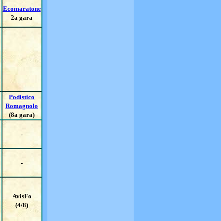
Ecomaratone
2a gara
-
Podistico
Romagnolo
(8a gara)
-
-
AvisFo
(4/8)