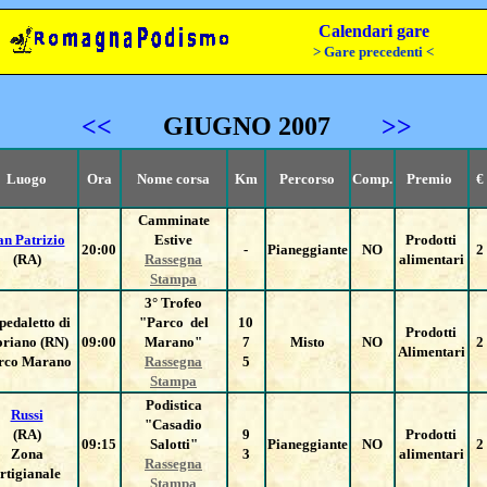
Calendari gare
> Gare precedenti <
<<
GIUGNO 2007
>>
Luogo
Ora
Nome corsa
Km
Percorso
Comp.
Premio
€
Camminate
an Patrizio
Estive
Prodotti
20:00
-
Pianeggiante
NO
2
(RA)
Rassegna
alimentari
Stampa
3° Trofeo
pedaletto di
"Parco del
10
Prodotti
riano (RN)
09:00
Marano"
7
Misto
NO
2
Alimentari
rco Marano
Rassegna
5
Stampa
Podistica
Russi
"Casadio
(RA)
9
Prodotti
09:15
Salotti"
Pianeggiante
NO
2
Zona
3
alimentari
Rassegna
rtigianale
Stampa