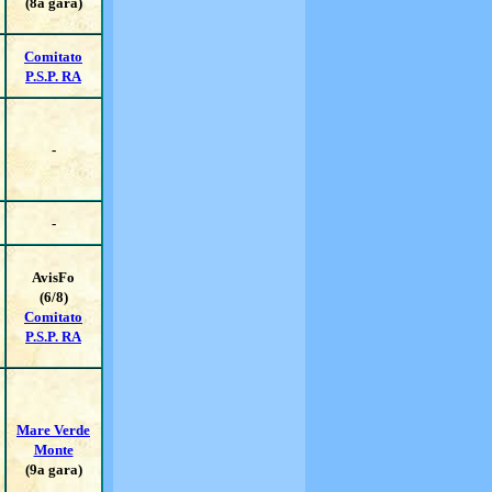
(8a gara)
Comitato
P.S.P. RA
-
-
AvisFo
(6/8)
Comitato
P.S.P. RA
Mare Verde
Monte
(9a gara)