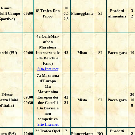
Rimini
16
6° Trofeo Don
Prodotti
3
dulli Campo
09:00
6,5
Pianeggiante
SI
Pippo
alimentari
2
Sportivo)
2,5
4a ColleMar-
athon
Maratona
archi (PU)
09:00
Internazonale
42
Misto
SI
Pacco gara
10
(da Barchi a
Fano)
Sito Internet
7a Maratona
d'Europa
11a
Maratonina
Trieste
20
09:00
Europea dei
42
iazza Unità
Misto
SI
Pacco gara
10
09:30
due Castelli
21
d'Italia)
8
13a Bavisela
non
competitiva
Sito Internet
2° Trofeo Opel
7
Prodotti
ugo (RA)
20:00
Pianeggiante
NO
2