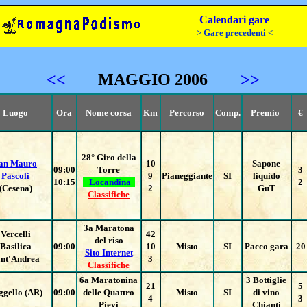
Calendari gare
> Gare precedenti <
<<
MAGGIO 2006
>>
Luogo
Ora
Nome corsa
Km
Percorso
Comp.
Premio
€
28° Giro della
an Mauro
10
Sapone
09:00
Torre
3
Pascoli
9
Pianeggiante
SI
liquido
10:15
Locandina
2
(Cesena)
2
GuT
Classifiche
3a Maratona
Vercelli
42
del riso
Basilica
09:00
10
Misto
SI
Pacco gara
20
Sito Internet
nt'Andrea
3
Classifiche
6a Maratonina
3 Bottiglie
21
5
ggello (AR)
09:00
delle Quattro
Misto
SI
di vino
4
3
Pievi
Chianti