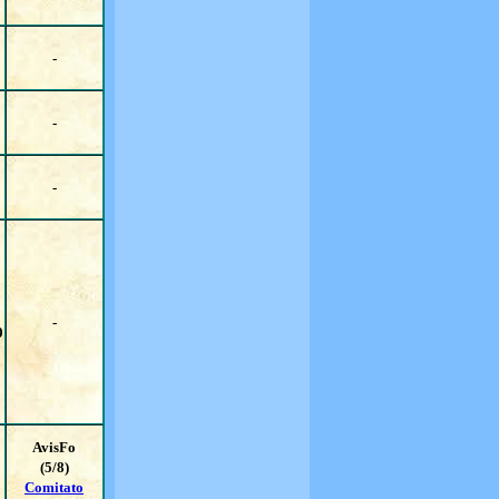
-
-
-
-
0
AvisFo
(5/8)
Comitato