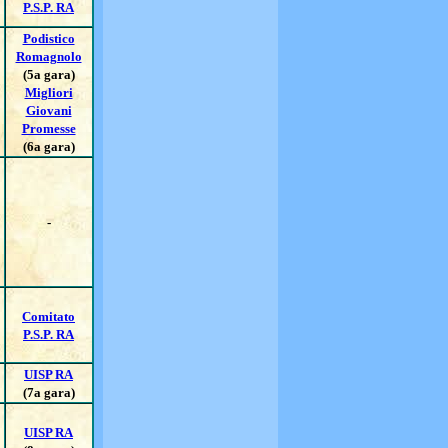
P.S.P. RA
Podistico
Romagnolo
(5a gara)
Migliori
Giovani
Promesse
(6a gara)
-
Comitato
P.S.P. RA
UISP RA
(7a gara)
UISP RA