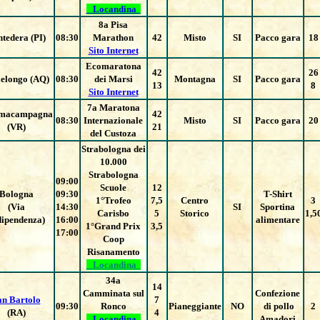
Locandina
8a Pisa
tedera (PI)
08:30
Marathon
42
Misto
SI
Pacco gara
18
Sito Internet
Ecomaratona
42
26
lelongo (AQ)
08:30
dei Marsi
Montagna
SI
Pacco gara
13
8
Sito Internet
7a Maratona
macampagna
42
08:30
Internazionale
Misto
SI
Pacco gara
20
(VR)
21
del Custoza
Strabologna dei
10.000
Strabologna
09:00
Scuole
12
Bologna
09:30
T-Shirt
1°Trofeo
7,5
Centro
3
(Via
14:30
SI
Sportina
Carisbo
5
Storico
1,5
dipendenza)
16:00
alimentare
1°Grand Prix
3,5
17:00
Coop
Risanamento
Locandina
34a
14
Camminata sul
Confezione
an Bartolo
7
09:30
Ronco
Pianeggiante
NO
di pollo
2
(RA)
4
Locandina
Amadori