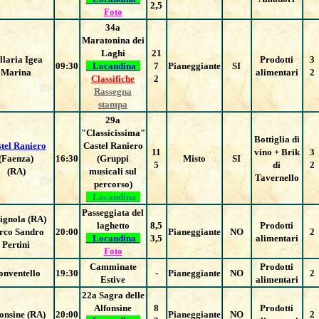
2,5
Foto
34a
Maratonina dei
Laghi
21
llaria Igea
Prodotti
3
09:30
Locandina
7
Pianeggiante
SI
Marina
alimentari
2
Classifiche
2
Rassegna
stampa
29a
"Classicissima"
Bottiglia di
tel Raniero
Castel Raniero
11
vino + Brik
3
(Faenza)
16:30
(Gruppi
Misto
SI
5
di
2
(RA)
musicali sul
Tavernello
percorso)
Locandina
Passeggiata del
ignola (RA)
laghetto
8,5
Prodotti
rco Sandro
20:00
Pianeggiante
NO
2
Locandina
3,5
alimentari
Pertini
Foto
Camminate
Prodotti
onventello
19:30
-
Pianeggiante
NO
2
Estive
alimentari
22a Sagra delle
Alfonsine
8
Prodotti
onsine (RA)
20:00
Pianeggiante
NO
2