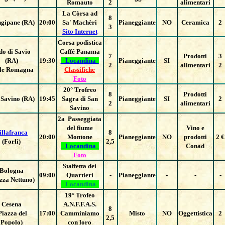
Romauto
2
alimentari
La Còrsa ad
8
ngipane (RA)
20:00
Sa' Machèri
Pianeggiante
NO
Ceramica
2
3
Sito Internet
Corsa podistica
do di Savio
Caffé Panama
7
Prodotti
3
(RA)
19:30
Locandina
Pianeggiante
SI
2
alimentari
2
le Romagna
Classifiche
Foto
20° Trofreo
8
Prodotti
 Savino (RA)
19:45
Sagra di San
Pianeggiante
SI
2
2
alimentari
Savino
2
a Passeggiata
del fiume
Vino e
illafranca
8
20:00
Montone
Pianeggiante
NO
prodotti
2 €
(Forlì)
2,5
Locandina
Conad
Foto
Staffetta dei
Bologna
09:00
Quartieri
-
Pianeggiante
-
-
-
zza Nettuno)
Locandina
19° Trofeo
Cesena
A.N.F.F.A.S.
8
Piazza del
17:00
Camminiamo
Misto
NO
Oggettistica
2
2,5
Popolo)
con loro