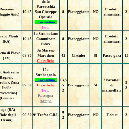
della
Parrocchia
Ravenna
Prodotti
19:45
San Giuseppe
8
Pianeggiante
NO
2
llaggio Anic)
alimentari
Operaio
Locandina
Foto
1a Stramaiano
iano Monti
Prodotti
19:45
Camminate
8
Pianeggiante
NO
2
(RA)
alimentari
Estive
3a Mareno
eno di Piave
08:30
Marathon
42
Circuito
SI
Pacco gara
15
(TV)
Classifiche
15a
t'Andrea in
Strabagnolo
Bagnolo
Locandina
13,5
2 barattoli
robar, Zona
3
09:30
Classifiche
5
Pianeggiante
SI
di
Ind.le
2
Foto
2
marmellata
evesestina)
Rassegna
(Cesena)
stampa
ugo (RA)
8
Viale degli
09:30
9° Trofeo C.R.I.
Pianeggiante
NO
T-shirt
2
2
Orsini)