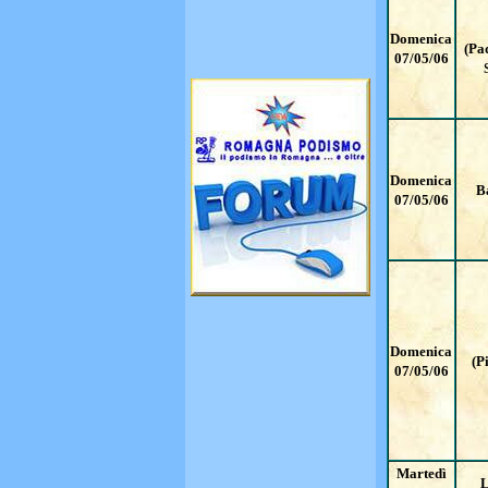
Domenica
(Pa
07/05/06
Domenica
B
07/05/06
Domenica
(P
07/05/06
Martedì
L