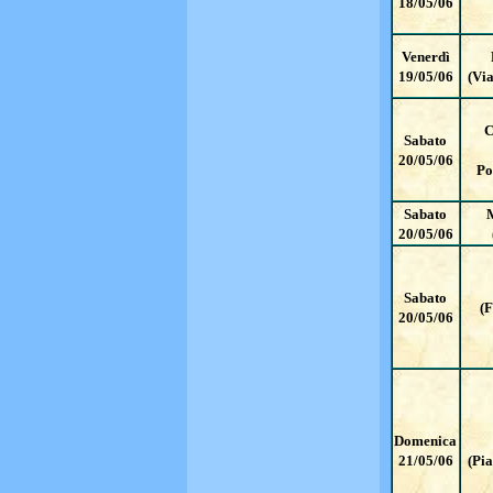
18/05/06
Venerdì
19/05/06
(Via
C
Sabato
20/05/06
Po
Sabato
20/05/06
Sabato
(F
20/05/06
Domenica
21/05/06
(Pi