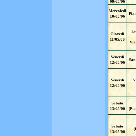
09/05/06
Mercoledì
Pia
10/05/06
Li
Giovedì
11/05/06
Via
Venerdì
San
12/05/06
Venerdì
V
12/05/06
Sabato
13/05/06
(Pia
Sabato
(
13/05/06