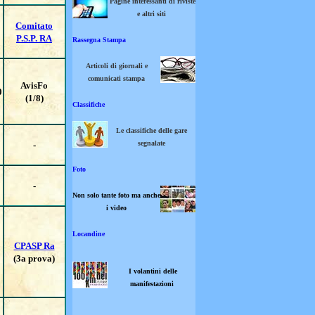
Pagine interessanti di riviste
e altri siti
Comitato
P.S.P. RA
Rassegna Stampa
Articoli di giornali e
comunicati stampa
AvisFo
0
(1/8)
Classifiche
Le classifiche delle gare
segnalate
-
Foto
-
Non solo tante foto ma anche
i video
Locandine
CPASP Ra
(3a prova)
I volantini delle
manifestazioni