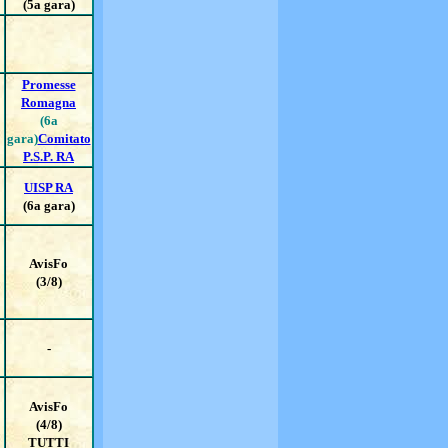
(5a gara)
Promesse
Romagna
(6a
gara)
Comitato
P.S.P. RA
UISP RA
(6a gara)
AvisFo
(3/8)
-
AvisFo
(4/8)
TUTTI