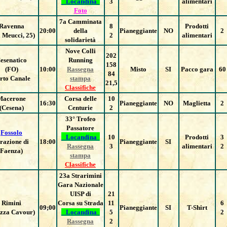
Locandina
3
alimentari
Foto
7a Camminata
Ravenna
8
Prodotti
20:00
della
Pianeggiante
NO
2
 Meucci, 25)
2
alimentari
solidarietà
Nove Colli
202
esenatico
Running
158
(FO)
10:00
Rassegna
Misto
SI
Pacco gara
60
84
rto Canale
stampa
21,5
Classifiche
Macerone
Corsa delle
10
16:30
Pianeggiante
NO
Maglietta
2
(Cesena)
Centurie
2
33° Trofeo
Passatore
Fossolo
Locandina
10
Prodotti
3
razione di
18:00
Pianeggiante
SI
Rassegna
3
alimentari
2
Faenza)
stampa
Classifiche
23a Strarimini
Gara Nazionale
UISP di
21
Rimini
Corsa su Strada
11
6
09;00
Pianeggiante
SI
T-Shirt
azza Cavour)
Locandina
5
2
Rassegna
2