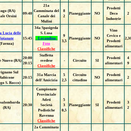
21a
Prodotti
ugo (RA)
Camminata del
8
09:40
Pianeggiante
NO
Deco
2
ale Orsini
Canale dei
2
Industrie
Mulini
34a Spasigeda
Vino
a Lucia delle
S. Lusa
9
Cevico e
Spianate
15:45
Locandina
Pianeggiante
NO
2,3
3,5
Prodotti
(Faenza)
Foto
alimentari
Classifiche
Staffetta
20:00
Prodotti
4
e Nuovo (RA)
svedese
-
Circuito
SI
20:15
alimentari
9
Classifiche
vignano Sul
31a Marcia
5
Circuito
Prodotti
Rubicone
20:15
NO
2
dell'Amicizia
2,5
cittadino
alimentari
go S. Rocco)
Campionato
Provinciale
Atleti
5
salombarda
Prodotti
3
20:30
Società
3
Pianeggiante
SI
(RA)
alimentari
2
Podistiche
0,5
Ravenna
Classifiche
2a Camminata