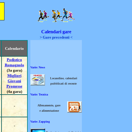
Calendari gare
> Gare precedenti <
Calendario
Podistico
Romagnolo
Varie: News
(3a gara)
Migliori
Locandine, calendari
Giovani
pubblicati di recente
Promesse
(4a gara)
Varie: Tecnica
-
Allenamento, gare
e alimentazione
Varie: Zapping
-