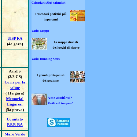
Calendari: Altri calendari
-
I calendari podistici più
importanti
Varie: Mappe
UISP RA
Le mappe stradali
(4a gara)
dei luoghi di ritrovo
-
Varie: Running Stars
AvisFo
I grandi protagonisti
(2/8 GS)
del podismo
Corri per la
salute
( 11a gara)
A che velocità vai?
Memorial
Verifica il tuo peso!
Lugaresi
(5a prova)
Comitato
P.S.P. RA
Mare Verde