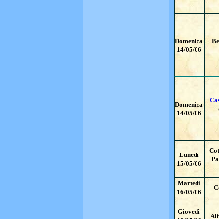
Domenica
Be
14/05/06
Cas
Domenica
14/05/06
Cot
Lunedì
Pa
15/05/06
Martedì
C
16/05/06
Giovedì
Alf