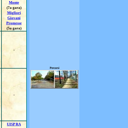
Monte
(7a gara)
Migliori
Giovani
Promesse
(5a gara)
-
Percorsi
-
UISP RA