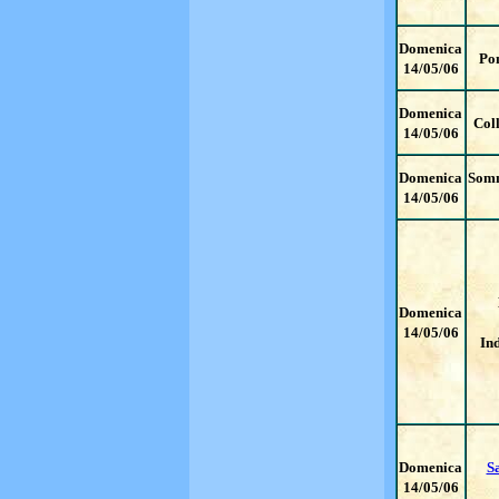
Domenica
Pon
14/05/06
Domenica
Col
14/05/06
Domenica
Som
14/05/06
Domenica
14/05/06
In
Domenica
S
14/05/06