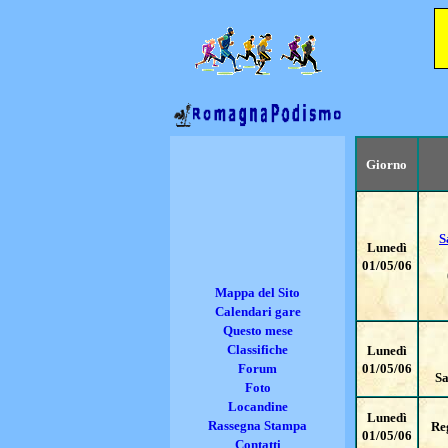
Giorno
S
Lunedì
01/05/06
Mappa del Sito
Calendari gare
Questo mese
Classifiche
Lunedì
Forum
01/05/06
Sa
Foto
Locandine
Lunedì
Rassegna Stampa
Re
01/05/06
Contatti