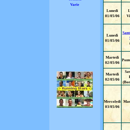
Varie
Lunedì
L
01/05/06
Vi
Sant
Lunedì
01/05/06
Martedì
Pont
02/05/06
Sa
Martedì
02/05/06
(Bor
Mercoledì
Mas
03/05/06