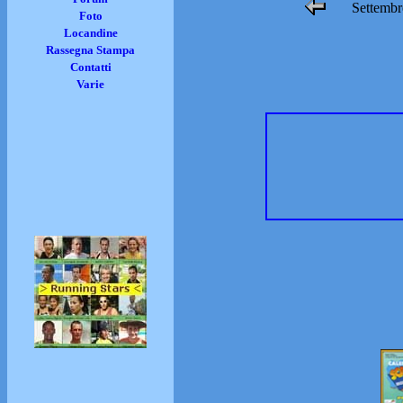
Settembr
Foto
Locandine
Rassegna Stampa
Contatti
Varie