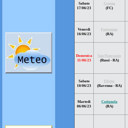
Sabato
Cesena
17/06/23
(FC)
Venerdì
Fusignano
16/06/23
(RA)
Domenica
San Pancrazio
11/06/23
(Russi - RA)
Sabato
Filetto
10/06/23
(Ravenna - RA)
Martedì
Cotignola
06/06/23
(RA)