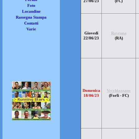
27/06/23
(FC)
Foto
Locandine
Rassegna Stampa
Contatti
Varie
Giovedì
Ravenna
22/06/23
(RA)
Domenica
Vecchiazzano
18/06/23
(Forlì - FC)