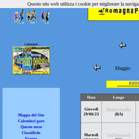
Questo sito web utilizza i cookie per migliorare la navigaz
Calendari
Maggio
Data
Luogo
Giovedì
Bagnacavallo
29/06/23
(RA)
Mappa del Sito
Calendari gare
Questo mese
Classifiche
Martedì
Forlimpopoli
Forum