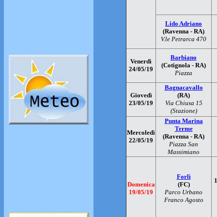
Lido Adriano
(Ravenna - RA)
V.le Petrarca 470
Barbiano
Venerdì
(Cotignola - RA)
24/05/19
Piazza
Bagnacavallo
Giovedì
(RA)
23/05/19
Via Chiusa 15
(Stazione)
Punta Marina
Terme
Mercoledì
(Ravenna - RA)
22/05/19
Piazza San
Massimiano
Forlì
1
Domenica
(FC)
19/05/19
Parco Urbano
Franco Agosto