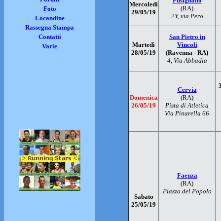
Fusignano
Mercoledì
(RA)
Foto
29/05/19
2Y, via Pero
Locandine
Rassegna Stampa
Contatti
San Pietro in
Martedì
Vincoli
Varie
28/05/19
(Ravenna - RA)
4, Via Abbadia
Cervia
Domenica
(RA)
26/05/19
Pista di Atletica
Via Pinarella 66
Faenza
(RA)
Piazza del Popolo
Sabato
25/05/19