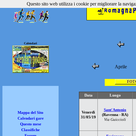
Questo sito web utilizza i cookie per migliorare la navigaz
Calendari
Aprile
Data
Luogo
Sant'Antonio
Venerdì
Mappa del Sito
(Ravenna - RA)
31/05/19
Calendari gare
Via Guiccioli
Questo mese
Classifiche
Forum