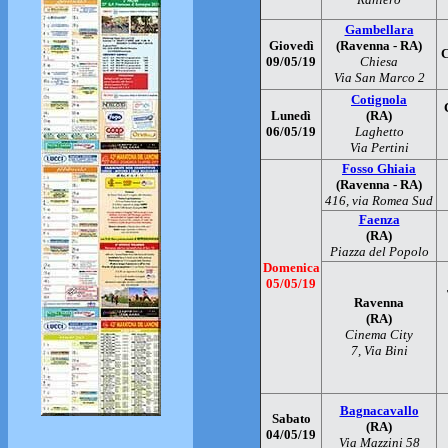
Gambellara
Giovedì
(Ravenna - RA)
C
09/05/19
Chiesa
Via San Marco 2
Cotignola
Lunedì
(RA)
06/05/19
Laghetto
Via Pertini
Fosso Ghiaia
(Ravenna - RA)
416, via Romea Sud
Faenza
(RA)
Piazza del Popolo
Domenica
05/05/19
Ravenna
(RA)
Cinema City
7, Via Bini
Bagnacavallo
Sabato
(RA)
04/05/19
Via Mazzini 58