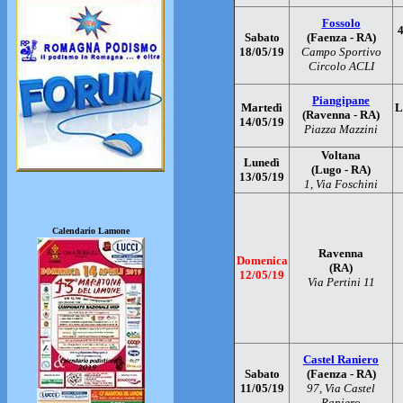
Fossolo
4
Sabato
(Faenza - RA)
18/05/19
Campo Sportivo
Circolo ACLI
Piangipane
Martedì
L
(Ravenna - RA)
14/05/19
Piazza Mazzini
Voltana
Lunedì
(Lugo - RA)
13/05/19
1, Via Foschini
Calendario Lamone
Ravenna
Domenica
(RA)
12/05/19
Via Pertini 11
Castel Raniero
Sabato
(Faenza - RA)
11/05/19
97, Via Castel
Raniero