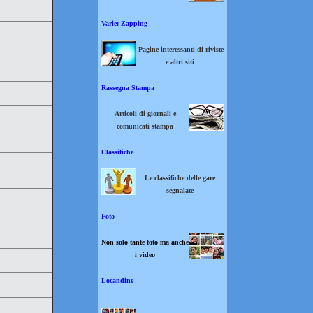
Varie: Zapping
Pagine interessanti di riviste
e altri siti
Rassegna Stampa
Articoli di giornali e
comunicati stampa
Classifiche
Le classifiche delle gare
segnalate
Foto
Non solo tante foto ma anche
i video
Locandine