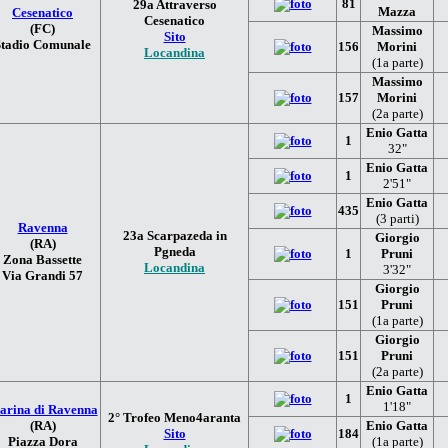
81
29a Attraverso
Mazza
Cesenatico
Cesenatico
(FC)
Massimo
Sito
Stadio Comunale
156
Morini
Locandina
(1a parte)
Massimo
157
Morini
(2a parte)
Enio Gatta
1
32"
Enio Gatta
1
2'51"
Enio Gatta
435
(3 parti)
Ravenna
23a Scarpazeda in
Giorgio
(RA)
Pgneda
1
Pruni
Zona Bassette
Locandina
3'32"
Via Grandi 57
Giorgio
151
Pruni
(1a parte)
Giorgio
151
Pruni
(2a parte)
Enio Gatta
1
1'18"
arina di Ravenna
2° Trofeo Meno4aranta
(RA)
Enio Gatta
Sito
184
Piazza Dora
(1a parte)