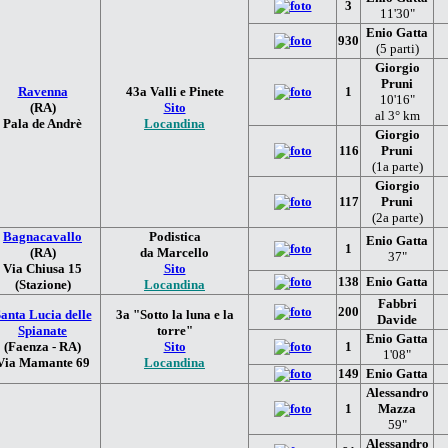
3
11'30"
Enio Gatta
930
(5 parti)
Giorgio
Pruni
Ravenna
43a Valli e Pinete
1
10'16"
(RA)
Sito
al 3° km
Pala de Andrè
Locandina
Giorgio
116
Pruni
(1a parte)
Giorgio
117
Pruni
(2a parte)
Bagnacavallo
Podistica
Enio Gatta
1
(RA)
da Marcello
37"
Via Chiusa 15
Sito
138
Enio Gatta
(Stazione)
Locandina
Fabbri
200
anta Lucia delle
3a "Sotto la luna e la
Davide
Spianate
torre"
Enio Gatta
(Faenza - RA)
Sito
1
1'08"
Via Mamante 69
Locandina
149
Enio Gatta
Alessandro
1
Mazza
59"
Alessandro