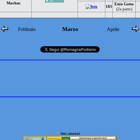
Locandina
Markus
Enio Gatta
185
(2a parte)
Marzo
Febbraio
Aprile
Altri calendari