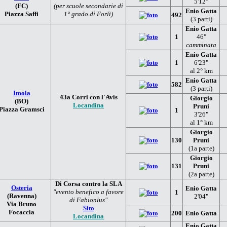
5'12"
(FC)
(per scuole secondarie di
Enio Gatta
Piazza Saffi
1° grado di Forlì)
492
(3 parti)
Enio Gatta
1
46"
camminata
Enio Gatta
1
6'23"
al 2° km
Enio Gatta
582
(3 parti)
Imola
43a Corri con l'Avis
Giorgio
(BO)
Locandina
Pruni
Piazza Gramsci
1
3'26"
al 1° km
Giorgio
130
Pruni
(1a parte)
Giorgio
131
Pruni
(2a parte)
Di Corsa contro la SLA
Osteria
Enio Gatta
"evento benefico a favore
1
(Ravenna)
2'04"
di Fabionlus"
Via Bruno
Sito
Focaccia
200
Enio Gatta
Locandina
Enio Gatta