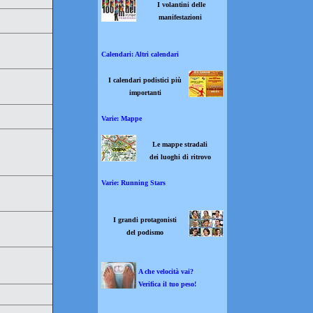
I volantini delle
manifestazioni
Calendari: Altri calendari
I calendari podistici più
importanti
Varie: Mappe
Le mappe stradali
dei luoghi di ritrovo
Varie: Running Stars
I grandi protagonisti
del podismo
A che velocità vai?
Verifica il tuo peso!