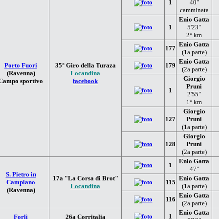
1
40"
camminata
Enio Gatta
1
5'23"
2° km
Enio Gatta
177
(1a parte)
Enio Gatta
Porto Fuori
35° Giro della Turaza
179
(2a parte)
(Ravenna)
Locandina
Giorgio
Campo sportivo
facebook
Pruni
1
2'55"
1° km
Giorgio
127
Pruni
(1a parte)
Giorgio
128
Pruni
(2a parte)
Enio Gatta
1
47"
S. Pietro in
17a "La Corsa di Brot"
Enio Gatta
Campiano
115
Locandina
(1a parte)
(Ravenna)
Enio Gatta
116
(2a parte)
Enio Gatta
1
Forlì
26a Corritalia