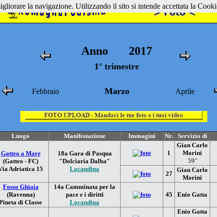
gliorare la navigazione. Utilizzando il sito si intende accettata la Cooki
Anno
2017
1° trimestre
Marzo
Febbraio
Aprile
Luogo
Manifestazione
Immagini
Nr.
Servizio di
Gian Carlo
1
Morini
Gatteo a Mare
18a Gara di Pasqua
59"
(Gatteo - FC)
"Dolciaria Dalba"
Via Adriatica 15
Locandina
Gian Carlo
27
Morini
Fosso Ghiaia
14a Camminata per la
(Ravenna)
pace e i diritti
45
Enio Gatta
Pineta di Classe
Locandina
Enio Gatta