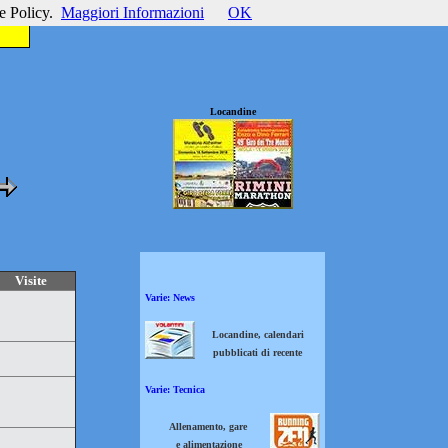
e Policy.
Maggiori Informazioni
OK
Locandine
Visite
Varie: News
Locandine, calendari
pubblicati di recente
Varie: Tecnica
Allenamento, gare
e alimentazione